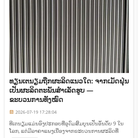
ທຽນເຕນຽມຖືກຜະລິດແນວໃດ: ຈາກເມັດຝຸ່ນ
ເປັນຜະລິດຕະພັນສຳເລັດຮູບ —
ຂະບວນການທັງໝົດ
2026-07-19 17:28:04
ທີເຕນຽມແມ່ນອົງປະກອບທີ່ອຸດົມສົມບູນເປັນອັນດັບ 9 ໃນ
ໂລກ, ແຕ່ມີລາຄາແພງເນື່ອງຈາກຂະບວນການຜະລິດທີ່