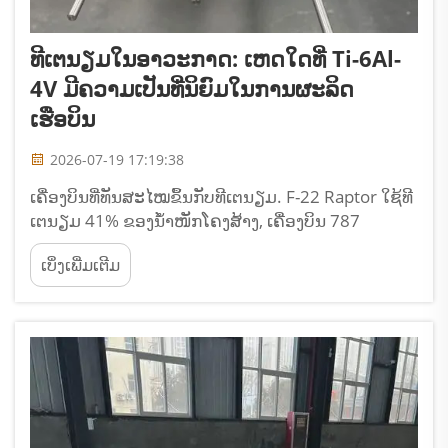
ທີເຕນຽມໃນອາວະກາດ: ເຫດໃດທີ່ Ti-6Al-
4V ມີຄວາມເປັນທີ່ນິຍົມໃນການຜະລິດ
ເຮືອບິນ
2026-07-19 17:19:38
ເຄື່ອງບິນທີ່ທັນສະໄໝຂຶ້ນກັບທີເຕນຽມ. F-22 Raptor ໃຊ້ທີ
ເຕນຽມ 41% ຂອງນ້ຳໜັກໂຄງສ້າງ, ເຄື່ອງບິນ 787
Dreamliner ໃຊ້ 15%. ທີເຕນຽມດີກວ່າອາລູມິເນຍໃນ
ເບິ່ງເພີ່ມເຕີມ
ອຸນຫະພູມສູງ ແລະ ດີກວ່າເຫຼັກໃນດ້ານນ້ຳໜັກ. Ti-6Al-4V
ມີຄວາມແຂງແຮງ 895 MPa ແລະ ຄວາມໜາແໜ້ນ 4.43
ໃຫ້ຄວາມແຂງແຮງຕໍ່...