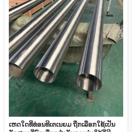
ເຫດໃດທີ່ທ່ອນທີເຕເນຍມ ຖືກເລືອກໃຊ້ເປັນ