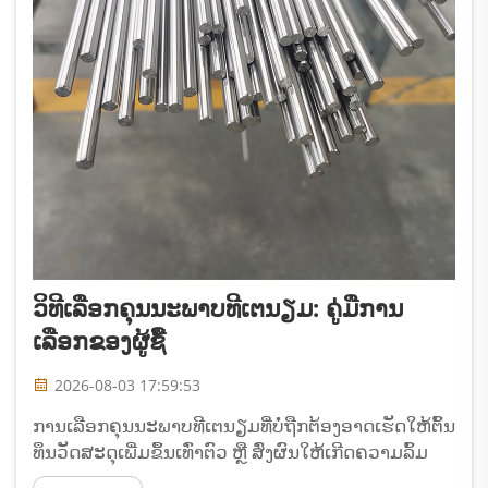
ວິທີເລືອກຄຸນນະພາບທີເຕ­ນຽມ: ຄູ່ມືການ
ເລືອກຂອງຜູ້ຊື້
2026-08-03 17:59:53
ການເລືອກຄຸນນະພາບທີເຕ­ນຽມທີ່ບໍ່ຖືກຕ້ອງອາດເຮັດໃຫ້ຕົ້ນ
ທຶນວັດສະດຸເພີ່ມຂຶ້ນເທົ່າຕົວ ຫຼື ສົ່ງຜົນໃຫ້ເກີດຄວາມລົ້ມ
ເຫຼວກ່ອນເວລາ. ຄູ່ມືນີ້ຈະນຳທ່ານໄປທົ່ວ 5 ປັດໄຈທີ່ຕ້ອງ