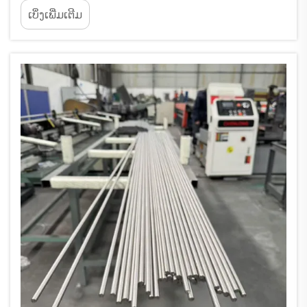
ສັບສົນ ແລະ ຜະລິດເປັນຊຸດ. ມີ 6 ຂັ້ນຕອນໃນການ
ເບິ່ງເພີ່ມເຕີມ
ປ່ຽນແປງບໍ່ແຮ່ເປັນຜະລິດຕະພັນສຸດທ້າຍ. ຂັ້ນຕອນທີ 1
ຂະບວນການ Kroll: ບໍ່ແຮ່ທີເຕນຽມຖືກເຄື່ອນໄຫວດ້ວຍຄໍ
ລີນເພື່ອໃຫ້ໄດ້ TiCl4, ແລ້ວຈຶ່ງຖືກກຳຈັດສິ່ງປົນເປື້ອນດ້ວຍ
ວິທີການກົດ...