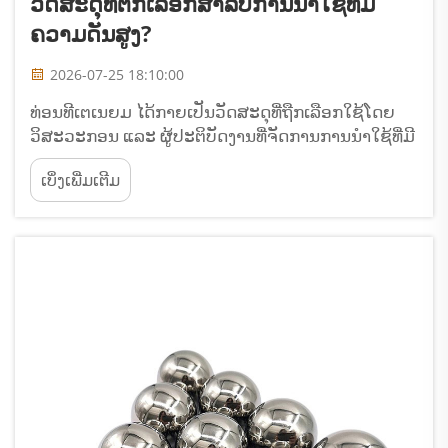
ວັດສະດຸທີ່ຕົກເລືອກສຳລັບການນຳໃຊ້ທີ່ມີ
ຄວາມດັນສູງ?
2026-07-25 18:10:00
ທ່ອນທີເຕເນຍມ ໄດ້ກາຍເປັນວັດສະດຸທີ່ຖືກເລືອກໃຊ້ໂດຍ
ວິສະວະກອນ ແລະ ຜູ້ປະຕິບັດງານທີ່ຈັດການການນຳໃຊ້ທີ່ມີ
ຄວາມດັນສູງຢ່າງສຳຄັນໃນອຸດສາຫະກຳຫຼາຍດ້ານ. ການ
ເບິ່ງເພີ່ມເຕີມ
ຕັດສິນໃຈເລືອກໃຊ້ທ່ອນທີເຕເນຍມ ແທນທີ່ຈະເປັນວັດສະດຸ
ທຳມະດາເຊັ່ນ: ເຫຼັກ ຫຼື ເຫຼັກກົດຕານ ແມ່ນສະທ້ອນໃຫ້ເຫັນ
ເຖິງ...