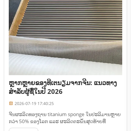
ຫຼາກຫຼາຍຂອງທີເຕນຽມຈາກຈີນ: ແນວທາງ
ສຳລັບຜູ້ຊື້ໃນປີ 2026
2026-07-19 17:40:25
ຈີນຜະລິດທອງຖານ titanium sponge ໃນປະລິມານຫຼາຍ
ກວ່າ 50% ຂອງໂລກ ແລະ ຜະລິດຕະພັນສຸດທ້າຍທີ່
ຜ่านການມວນໃນໂຮງງານ. ສຳລັບຜູ້ຊື້ຕ່າງປະເທດ, ການຊື້