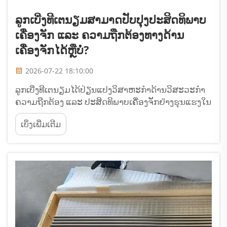
ລູກເບີ່ງທີເຕນຽມສາມາດປັບປຸງປະສິດທິພາບ
ເຄື່ອງຈັກ ແລະ ຄວາມຖືກຕ້ອງທາງດ້ານ
ເຄື່ອງຈັກໄດ້ຫຼືບໍ່?
2026-07-22 18:10:00
ລູກເບີ່ງທີເຕນຽມໄດ້ປ່ຽນແປງວິສາຫະກຳດ້ານວິສະວະກຳ
ຄວາມຖືກຕ້ອງ ແລະ ປະສິດທິພາບເຄື່ອງຈັກຢ່າງຮຸນແຮງໃນ
ຫຼາຍໆຂະແໜງການອຸດສາຫະກຳ. ລູກເບີ່ງທີ່ມີຄວາມ
ເບິ່ງເພີ່ມເຕີມ
ຊຳນິຊຳນານເຫຼົ່ານີ້ມີຄຸນລັກສະນະປະສິດທິພາບທີ່ດີເລີດ ທີ່
ບໍ່ສາມາດເທີຍບ່ອນໄດ້ດ້ວຍທາງເລືອກທີ່ເປັນເຫຼັກ ຫຼື ເຊີເຄີ
ມິກທຳມະດາ...