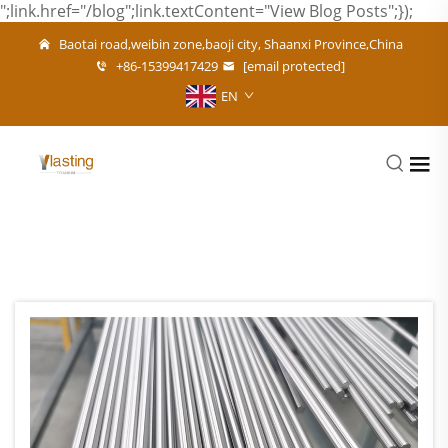
";link.href="/blog";link.textContent="View Blog Posts";});
Baotai road,weibin zone,baoji city, Shaanxi Province,China
+86-15399417429
[email protected]
EN