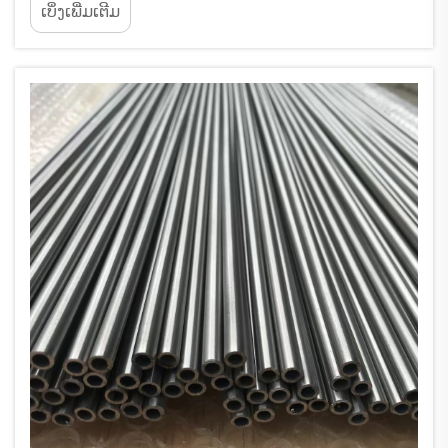
ເບິ່ງເພີ່ມເຕີມ
ພິຈາລະນາເພື່ອເລືອກຄຸນນະພາບທີ່ເໝາະສົມທີ່ສຸດ. ປັດໄຈ
ທີ 1: ຄວາມແຂງແຮງທີ່ຕ້ອງການ ຄວາມແຂງແຮງຕ່ຳ (240-
345 MPa): Gr1 ແລະ Gr2 fo...