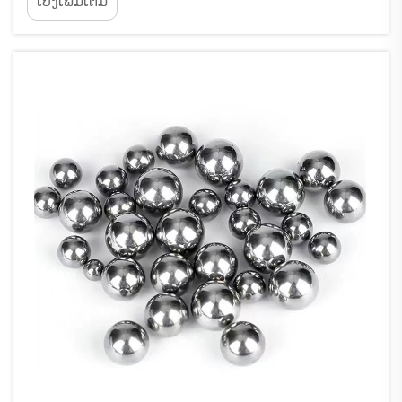
ເບິ່ງເພີ່ມເຕີມ
ສະພາບແວດລ້ອມທີ່ຮຸນແຮງ. ຕ່າງຈາກທາງເລືອກທີ່ເປັນ
ເຫຼັກ ຫຼື ອະລູມິເນียมທຳມະດາ, ລູກເບີ່ງທີເຕນຽມໃຫ້
ປະສິດທິພາບທີ່ດີເລີດໃນດ້ານເคมີ...