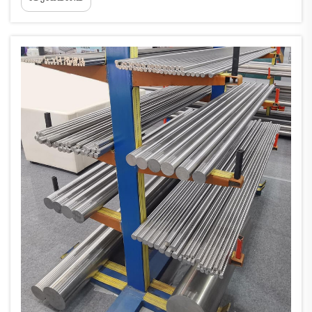
ເສຍຫາຍພາຍໃນເວລາບໍ່ເຖິງເດືອນ. ຂໍ້ດີທີ່ສຳຄັນ: ບໍ່ຈຳເປັນ
ຕ້ອງມີຄວາມໜາຂອງວັດຖຸເພື່ອຕ້ານການກັດກິນ ສົ່ງຜົນໃຫ້
ເກີດຜນະການທີ່ດີຂຶ້ນໃນການຖ່າຍໂອນຄວາມຮ້ອນ ແລະ
ຄວາມຕ້ານທານຕໍ່ການກັດກິນທີ່ເກີດຈາກການເສື່ອມ
ສະພາບ...