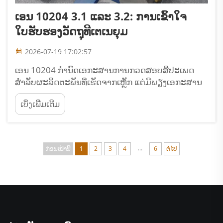
ເອນ 10204 3.1 ແລະ 3.2: ການເຂົ້າໃຈ
ໃບຮັບຮອງວັດຖຸທີເຕເນຍຸມ
2026-07-19 17:02:57
ເອນ 10204 ກຳນົດເອກະສານການກວດສອບສີ່ປະເພດ
ສຳລັບຜະລິດຕະພັນທີ່ເຮັດຈາກເຫຼັກ ແຕ່ມີພຽງເອກະສານ
3.1 ແລະ 3.2 ເທົ່ານັ້ນທີ່ມີຄວາມສຳຄັນຕໍ່ການຈັດຊື້ທີເຕເນ
ເບິ່ງເພີ່ມເຕີມ
ຍຸມ. ໃບຮັບຮອງ 3.1 ໝາຍເຖິງວ່າພາກສ່ວນການກວດສອບ
ຂອງຜູ້ຜະລິດໄດ້ທຳການກວດສອບວັດຖຸ ແລະ ຮັບຮອງວ່າ
ສອດຄ່ອງກັບ...
...
ກ່ອນໜ້ານີ້
1
2
3
4
6
ຕໍ່ໄປ