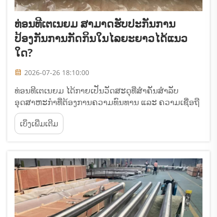
ທ່ອນທີເຕເນຍມ ສາມາດຮັບປະກັນການ
ປ້ອງກັນການກັດກິນໃນໄລຍະຍາວໄດ້ແນວ
ໃດ?
2026-07-26 18:10:00
ທ່ອນທີເຕເນຍມ ໄດ້ກາຍເປັນວັດສະດຸທີ່ສຳຄັນສຳລັບ
ອຸດສາຫະກຳທີ່ຕ້ອງການຄວາມທົນທານ ແລະ ຄວາມເຊື່ອຖື
ໄດ້ຢ່າງຍິ່ງໃນສະພາບແວດລ້ອມທີ່ມີການກັດກິນ. ການ
ເບິ່ງເພີ່ມເຕີມ
ເຂົ້າໃຈວ່າທ່ອນທີເຕເນຍມ ສາມາດຮັບປະກັນການປ້ອງກັນ
ການກັດກິນໃນໄລຍະຍາວໄດ້ແນວໃດ ຕ້ອງມີການສຶກສາເຖິງ
ກົນໄກພື້ນຖານ...