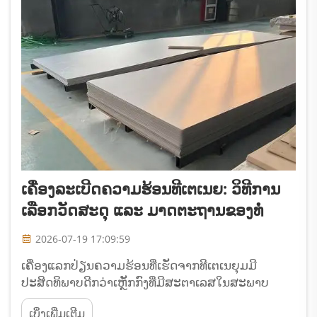
ເຄື່ອງລະເບີດຄວາມຮ້ອນທີເຕເນຍ: ວິທີການ
ເລືອກວັດສະດຸ ແລະ ມາດຕະຖານຂອງທໍ່
2026-07-19 17:09:59
ເຄື່ອງແລກປ່ຽນຄວາມຮ້ອນທີ່ເຮັດຈາກທີເຕເນຍຸມມີ
ປະສິດທິພາບດີກວ່າເຫຼັກກົງທີ່ມີສະຕາເລສໃນສະພາບ
ແວດລ້ອມທີ່ເຮັດໃຫ້ເກີດການກັດກິນ, ເຊິ່ງມັກຈະຢູ່ໄດ້ເຖິງ
ເບິ່ງເພີ່ມເຕີມ
20 ປີຂຶ້ນໄປ ໃນເວລາທີ່ເຫຼັກກົງທີ່ມີສະຕາເລສເບີ 316L ຈະ