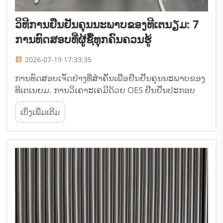
ວິທີການຢືນຢັນຄຸນນະພາບຂອງທີເຕນຽມ: 7
ການທົດສອບທີ່ຜູ້ຊື້ທຸກຄົນຄວນຮູ້
2026-07-19 17:33:35
ການທົດສອບເຈັດຢ່າງທີ່ສຳຄັນເພື່ອຢືນຢັນຄຸນນະພາບຂອງ
ທີເຕເນຍມ. ການວິເຄາະເຄມີດ້ວຍ OES ຢືນຢັນປະກອບ
ຂອງອາລ໌ລອຍດ້ວຍຄ່າທີ່ວັດແທກໄດ້ຈິງຕາມແຕ່ລະຄັ້ງທີ່ຖືກ
ເບິ່ງເພີ່ມເຕີມ
ຮ້ອນ. ສັນຍານເຕືອນ: ໃບຢືນຢັນທີ່ສະແດງເຖິງຂອບເຂດ
ຂອງຂໍ້ກຳນົດໂດຍບໍ່ມີຕົວເລກທີ່ວັດແທກໄດ້ຈິງ. ການທົດ
ສອບຄວາມຕຶດຕັ້ນວັດແທກຄວາມຕຶດຕັ້ນສູງສຸດ, ຄວາມ
ແຂງແຮງຂອງຈຸດທີ່ເລີ່ມເກີດການເปลີ່ຍນຮູບຮ່າງ...