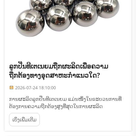
ລູກປີ່ນທີເຕເນຍມຖືກຜະລິດເພື່ອຄວາມ
ຖືກຕ້ອງທາງອຸດສາຫະກຳແນວໃດ?
2026-07-24 18:10:00
ການຜະລິດລູກປີ່ນທີເຕເນຍມ ແມ່ນໜຶ່ງໃນຂະບວນການທີ່
ຕ້ອງການຄວາມຖືກຕ້ອງສູງທີ່ສຸດໃນການຜະລິດ
ອຸດສາຫະກຳທີ່ທັນສະໄໝ. ການຜະລິດລູກປີ່ນທີເຕເນຍມ
ເບິ່ງເພີ່ມເຕີມ
ຕ້ອງໃຊ້ເຕັກໂນໂລຊີຂັ້ນສູງ ການຄວບຄຸມຄຸນນະພາບທີ່ເຂັ້ມ
ງວດ ແລະ ຄວາມຊຳນິຊຳນາງດ້ານວັດສະດຸເພື່ອບັນລຸ
ຄວາມຖືກຕ້ອງ...