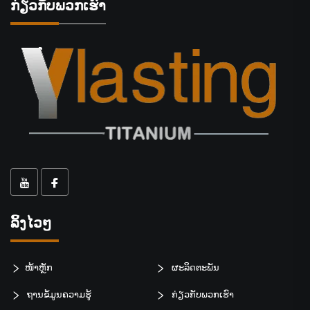
ກ່ຽວກັບພວກເຮົາ
ລິ້ງໄວໆ
ໜ້າຫຼັກ
ຜະລິດຕະພັນ
ຖານຂໍ້ມູນຄວາມຮູ້
ກ່ຽວກັບພວກເຮົາ