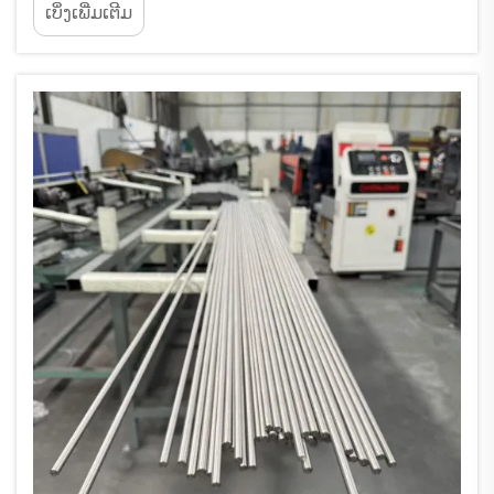
ເບິ່ງເພີ່ມເຕີມ
ສິນຄ້າຈາກຈີນຈະເຮັດໃຫ້ເປັນການປະຢັດຄ່າໃຊ້ຈ່າຍໄດ້
20-40% ແຕ່ຕ້ອງຮູ້ວິທີການປະເມີນຄຸນນະພາບຂອງຜູ້
ສະໜອງ. ອຸດສາຫະກຳນີ້ສຸມໃນເມືອງ Baoji...