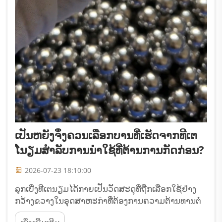
ເປັນຫຍັງຈຶ່ງຄວນເລືອກບານທີ່ເຮັດຈາກທີເຕ
ໂນຽມສຳລັບການນຳໃຊ້ທີ່ຕ້ານການກັດກ່ອນ?
2026-07-23 18:10:00
ລູກເບີ່ງທີເຕນຽມໄດ້ກາຍເປັນວັດສະດຸທີ່ຖືກເລືອກໃຊ້ຢ່າງ
ກວ້າງຂວາງໃນອຸດສາຫະກຳທີ່ຕ້ອງການຄວາມຕ້ານທານຕໍ່
ການກັດກຣ່ອນຢ່າງເຂັ້ມແຂງ ແລະ ຄວາມໝັ້ນຄົງໃນ