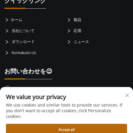
クイックリンク
ホーム
製品
当社について
応用
ダウンロード
ニュース
Kontakuto Us
お問い合わせを😉
中国陝西省宝鶏市渭浜区宝鈦路
We value your privacy
+86-15399417429
We use cookies and similar tools to provide our services. If
you don't want to accept all cookies, click Personalize
[email protected]
cookies.
Accept all