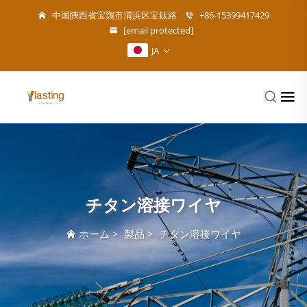
中国陝西省宝鶏市渭浜区宝鈦路
+86-15399417429
[email protected]
JA
チタン溶接ワイヤ
ホーム
>
製品
>
チタン溶接ワイヤ