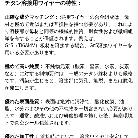
チタン溶接用ワイヤーの特性：
正確な成分マッチング：
溶接ワイヤーの合金組成は、母
材と極めて近似または互換性を持つ必要があり、これによ
り溶接部が母材と同等の機械的性質、耐食性および微細組
織を有することが保証されます。例えば、
Gr5（Ti6Al4V）板材を溶接する場合、Gr5溶接ワイヤーを
用いる必要があります。
極めて高い純度：
不純物元素（酸素、窒素、水素、炭素
など）に対する制御要件は、一般のチタン線材よりも厳格
です。汚染が生じると、溶接部に気孔、亀裂、または脆化
が発生します。
優れた表面品質：
表面は絶対に清浄で、酸化皮膜、油
脂、水分およびその他の不純物を一切含まない必要があり
ます。通常、酸洗いおよび研磨処理を施した後、無塵環境
下で真空シール包装されます。
優れた加工性：
溶接時において、溶接ワイヤは安定して