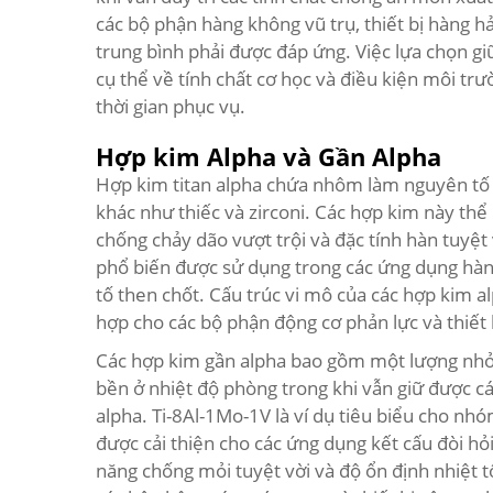
các bộ phận hàng không vũ trụ, thiết bị hàng h
trung bình phải được đáp ứng. Việc lựa chọn g
cụ thể về tính chất cơ học và điều kiện môi tr
thời gian phục vụ.
Hợp kim Alpha và Gần Alpha
Hợp kim titan alpha chứa nhôm làm nguyên tố h
khác như thiếc và zirconi. Các hợp kim này thể 
chống chảy dão vượt trội và đặc tính hàn tuyệt 
phổ biến được sử dụng trong các ứng dụng hàng
tố then chốt. Cấu trúc vi mô của các hợp kim a
hợp cho các bộ phận động cơ phản lực và thiết 
Các hợp kim gần alpha bao gồm một lượng nhỏ 
bền ở nhiệt độ phòng trong khi vẫn giữ được cá
alpha. Ti-8Al-1Mo-1V là ví dụ tiêu biểu cho nhó
được cải thiện cho các ứng dụng kết cấu đòi hỏ
năng chống mỏi tuyệt vời và độ ổn định nhiệt 