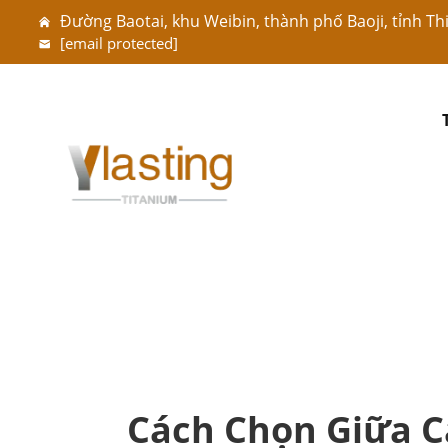
Đường Baotai, khu Weibin, thành phố Baoji, tỉnh T
[email protected]
Cách Chọn Giữa C