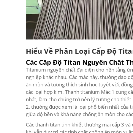
Hiểu Về Phân Loại Cấp Độ Tit
Các Cấp Độ Titan Nguyên Chất T
Titanium nguyên chất đại diện cho nền tảng ứn
nghiệp khác nhau. Các mác này, thường dao độ
ăn mòn và tương thích sinh học tuyệt vời, đồng
các loại hợp kim. Thanh titanium Mác 1 cung c
nhất, làm cho chúng trở nên lý tưởng cho thiết 
2, thường được xem là loại phổ biến nhất của t
giữa độ bền và khả năng chống ăn mòn cho các
Các thanh titan tinh khiết thương mại cấp 3 v
khi vẫn duy trì các tính chất chống ăn mòn xuấ