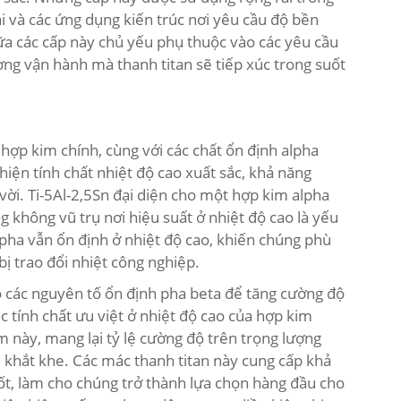
ải và các ứng dụng kiến trúc nơi yêu cầu độ bền
iữa các cấp này chủ yếu phụ thuộc vào các yêu cầu
ường vận hành mà thanh titan sẽ tiếp xúc trong suốt
ợp kim chính, cùng với các chất ổn định alpha
hiện tính chất nhiệt độ cao xuất sắc, khả năng
vời. Ti-5Al-2,5Sn đại diện cho một hợp kim alpha
 không vũ trụ nơi hiệu suất ở nhiệt độ cao là yếu
lpha vẫn ổn định ở nhiệt độ cao, khiến chúng phù
bị trao đổi nhiệt công nghiệp.
các nguyên tố ổn định pha beta để tăng cường độ
c tính chất ưu việt ở nhiệt độ cao của hợp kim
m này, mang lại tỷ lệ cường độ trên trọng lượng
i khắt khe. Các mác thanh titan này cung cấp khả
tốt, làm cho chúng trở thành lựa chọn hàng đầu cho