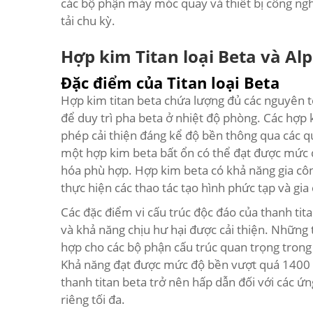
các bộ phận máy móc quay và thiết bị công ngh
tải chu kỳ.
Hợp kim Titan loại Beta và Al
Đặc điểm của Titan loại Beta
Hợp kim titan beta chứa lượng đủ các nguyên 
để duy trì pha beta ở nhiệt độ phòng. Các hợp k
phép cải thiện đáng kể độ bền thông qua các quá
một hợp kim beta bất ổn có thể đạt được mức 
hóa phù hợp. Hợp kim beta có khả năng gia côn
thực hiện các thao tác tạo hình phức tạp và gia
Các đặc điểm vi cấu trúc độc đáo của thanh tit
và khả năng chịu hư hại được cải thiện. Những 
hợp cho các bộ phận cấu trúc quan trọng tron
Khả năng đạt được mức độ bền vượt quá 1400 M
thanh titan beta trở nên hấp dẫn đối với các ứn
riêng tối đa.