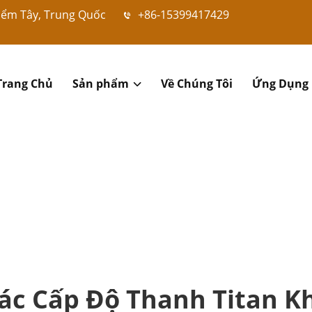
hiểm Tây, Trung Quốc
+86-15399417429
Trang Chủ
Sản phẩm
Về Chúng Tôi
Ứng Dụng
ác Cấp Độ Thanh Titan 