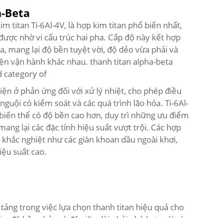
a-Beta
m titan Ti-6Al-4V, là hợp kim titan phổ biến nhất,
 được nhờ vi cấu trúc hai pha. Cấp độ này kết hợp
ta, mang lại độ bền tuyệt vời, độ dẻo vừa phải và
iện vận hành khác nhau.
thanh titan
alpha-beta
d category of
iện ở phản ứng đối với xử lý nhiệt, cho phép điều
nguội có kiểm soát và các quá trình lão hóa. Ti-6Al-
 biến thể có độ bền cao hơn, duy trì những ưu điểm
ang lại các đặc tính hiệu suất vượt trội. Các hợp
khắc nghiệt như các giàn khoan dầu ngoài khơi,
iệu suất cao.
 tảng trong việc lựa chọn thanh titan hiệu quả cho