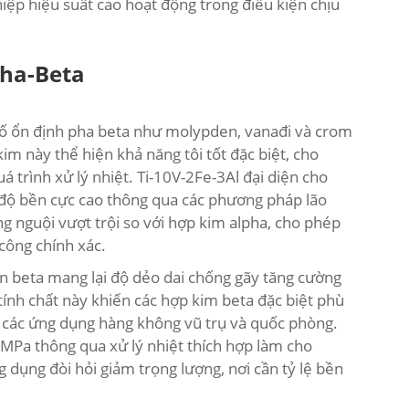
iệp hiệu suất cao hoạt động trong điều kiện chịu
pha-Beta
tố ổn định pha beta như molypden, vanađi và crom
im này thể hiện khả năng tôi tốt đặc biệt, cho
 trình xử lý nhiệt. Ti-10V-2Fe-3Al đại diện cho
độ bền cực cao thông qua các phương pháp lão
g nguội vượt trội so với hợp kim alpha, cho phép
 công chính xác.
an beta mang lại độ dẻo dai chống gãy tăng cường
tính chất này khiến các hợp kim beta đặc biệt phù
g các ứng dụng hàng không vũ trụ và quốc phòng.
Pa thông qua xử lý nhiệt thích hợp làm cho
g dụng đòi hỏi giảm trọng lượng, nơi cần tỷ lệ bền