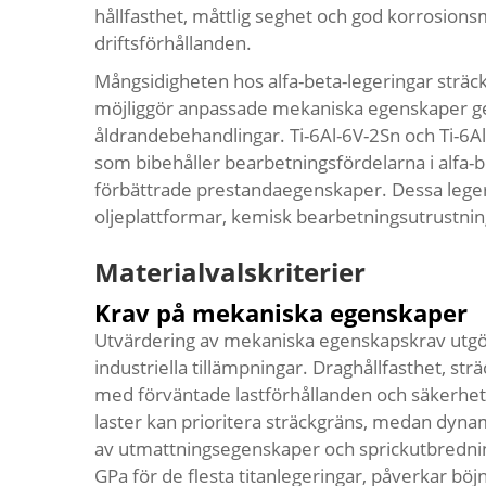
hållfasthet, måttlig seghet och god korrosions
driftsförhållanden.
Mångsidigheten hos alfa-beta-legeringar sträcke
möjliggör anpassade mekaniska egenskaper ge
åldrandebehandlingar. Ti-6Al-6V-2Sn och Ti-6
som bibehåller bearbetningsfördelarna i alfa-
förbättrade prestandaegenskaper. Dessa leger
oljeplattformar, kemisk bearbetningsutrustn
Materialvalskriterier
Krav på mekaniska egenskaper
Utvärdering av mekaniska egenskapskrav utgör g
industriella tillämpningar. Draghållfasthet, 
med förväntade lastförhållanden och säkerhets
laster kan prioritera sträckgräns, medan dyn
av utmattningsegenskaper och sprickutbredni
GPa för de flesta titanlegeringar, påverkar böj