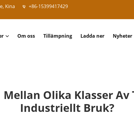
e, Kina
+86-15399417429
er
Om oss
Tillämpning
Ladda ner
Nyheter
 Mellan Olika Klasser Av 
Industriellt Bruk?