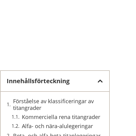
Innehållsförteckning
Förståelse av klassificeringar av
titangrader
Kommerciella rena titangrader
Alfa- och nära-alulegeringar
Beta- och alfa-beta-titanlegeringar