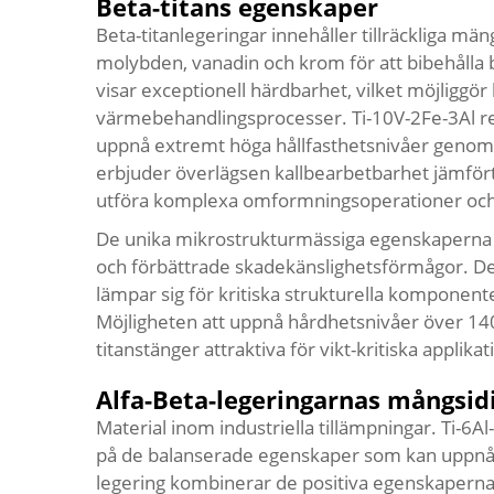
Beta-titans egenskaper
Beta-titanlegeringar innehåller tillräckliga m
molybden, vanadin och krom för att bibehålla
visar exceptionell härdbarhet, vilket möjligg
värmebehandlingsprocesser. Ti-10V-2Fe-3Al re
uppnå extremt höga hållfasthetsnivåer genom 
erbjuder överlägsen kallbearbetbarhet jämfört m
utföra komplexa omformningsoperationer och
De unika mikrostrukturmässiga egenskaperna h
och förbättrade skadekänslighetsförmågor. Des
lämpar sig för kritiska strukturella komponent
Möjligheten att uppnå hårdhetsnivåer över 1
titanstänger attraktiva för vikt-kritiska applika
Alfa-Beta-legeringarnas mångsid
Material inom industriella tillämpningar. Ti-6A
på de balanserade egenskaper som kan uppnå
legering kombinerar de positiva egenskaperna h