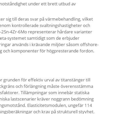
motståndighet under ett brett utbud av
r sig till deras svar på värmebehandling, vilket
nom kontrollerade svaltningshastigheter och
Al-2Sn-4Zr-6Mo representerar hårdare varianter
beta-systemet samtidigt som de erbjuder
ingar används i krävande miljöer såsom offshore-
ing och komponenter för högpresterande fordon.
runden för effektiv urval av titanstänger till
sträckgräns och förlängning måste överensstämma
faktorer. Tillämpningar som innebär statiska
amiska lastscenarier kräver noggrann bedömning
ngsmotstånd. Elasticitetsmodulen, ungefär 114
ningsberäkningar och krav på strukturell styvhet.