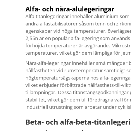
Alfa- och nära-alulegeringar
Alfa-titanlegeringar innehåller aluminium so
andra alfastabilisatorer såsom tenn och zirko
egenskaper vid höga temperaturer, överlägsen 
2,5Sn är en populär alfa-legering som används
förhöjda temperaturer är avgörande. Mikrostruk
temperaturer, vilket gör dem lämpliga för je
Nära-alfa-legeringar innehåller små mängder be
hållfastheten vid rumstemperatur samtidigt s
högtemperatursägskaperna hos alfa-legeringar
vilket erbjuder förbättrade hållfasthets-till-vi
tillämpningar. Dessa titanstångsgodkänningar
stabilitet, vilket gör dem till föredragna val 
industriell utrustning som arbetar under cyklis
Beta- och alfa-beta-titanleger