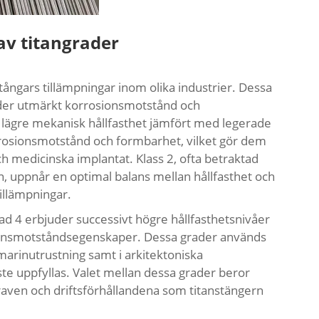
 av titangrader
tångars tillämpningar inom olika industrier. Dessa
rbjuder utmärkt korrosionsmotstånd och
t lägre mekanisk hållfasthet jämfört med legerade
orrosionsmotstånd och formbarhet, vilket gör dem
h medicinska implantat. Klass 2, ofta betraktad
, uppnår en optimal balans mellan hållfasthet och
illämpningar.
ad 4 erbjuder successivt högre hållfasthetsnivåer
ionsmotståndsegenskaper. Dessa grader används
marinutrustning samt i arkitektoniska
ste uppfyllas. Valet mellan dessa grader beror
aven och driftsförhållandena som titanstängern