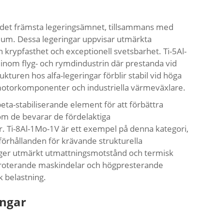
m det främsta legeringsämnet, tillsammans med
nium. Dessa legeringar uppvisar utmärkta
krypfasthet och exceptionell svetsbarhet. Ti-5Al-
 inom flyg- och rymdindustrin där prestanda vid
turen hos alfa-legeringar förblir stabil vid höga
tmotorkomponenter och industriella värmeväxlare.
ta-stabiliserande element för att förbättra
om de bevarar de fördelaktiga
. Ti-8Al-1Mo-1V är ett exempel på denna kategori,
ktförhållanden för krävande strukturella
 ger utmärkt utmattningsmotstånd och termisk
för roterande maskindelar och högpresterande
k belastning.
ingar