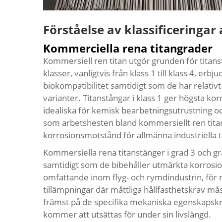
Förståelse av klassificeringar
Kommerciella rena titangrader
Kommersiell ren titan utgör grunden för titans
klasser, vanligtvis från klass 1 till klass 4, e
biokompatibilitet samtidigt som de har relativ
varianter. Titanstångar i klass 1 ger högsta k
idealiska för kemisk bearbetningsutrustning oc
som arbetshesten bland kommersiellt ren titan
korrosionsmotstånd för allmänna industriella t
Kommersiella rena titanstänger i grad 3 och gr
samtidigt som de bibehåller utmärkta korros
omfattande inom flyg- och rymdindustrin, för 
tillämpningar där måttliga hållfasthetskrav må
främst på de specifika mekaniska egenskapskr
kommer att utsättas för under sin livslängd.