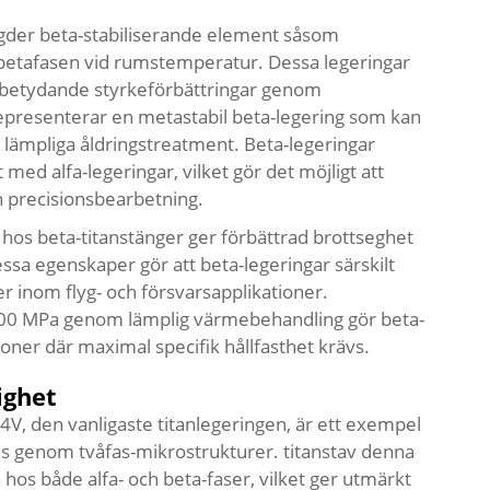
ängder beta-stabiliserande element såsom
 betafasen vid rumstemperatur. Dessa legeringar
ör betydande styrkeförbättringar genom
presenterar en metastabil beta-legering som kan
lämpliga åldringstreatment. Beta-legeringar
ed alfa-legeringar, vilket gör det möjligt att
 precisionsbearbetning.
os beta-titanstänger ger förbättrad brottseghet
sa egenskaper gör att beta-legeringar särskilt
er inom flyg- och försvarsapplikationer.
400 MPa genom lämplig värmebehandling gör beta-
tioner där maximal specifik hållfasthet krävs.
ighet
l-4V, den vanligaste titanlegeringen, är ett exempel
s genom tvåfas-mikrostrukturer.
titanstav
denna
os både alfa- och beta-faser, vilket ger utmärkt