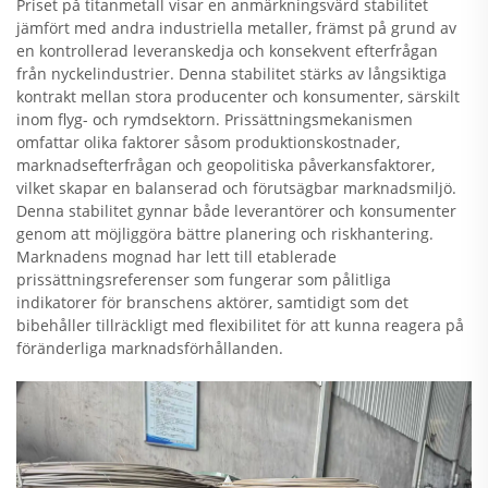
Priset på titanmetall visar en anmärkningsvärd stabilitet
jämfört med andra industriella metaller, främst på grund av
en kontrollerad leveranskedja och konsekvent efterfrågan
från nyckelindustrier. Denna stabilitet stärks av långsiktiga
kontrakt mellan stora producenter och konsumenter, särskilt
inom flyg- och rymdsektorn. Prissättningsmekanismen
omfattar olika faktorer såsom produktionskostnader,
marknadsefterfrågan och geopolitiska påverkansfaktorer,
vilket skapar en balanserad och förutsägbar marknadsmiljö.
Denna stabilitet gynnar både leverantörer och konsumenter
genom att möjliggöra bättre planering och riskhantering.
Marknadens mognad har lett till etablerade
prissättningsreferenser som fungerar som pålitliga
indikatorer för branschens aktörer, samtidigt som det
bibehåller tillräckligt med flexibilitet för att kunna reagera på
föränderliga marknadsförhållanden.