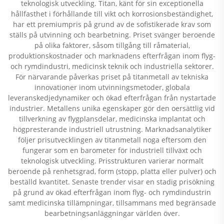
teknologisk utveckling. Titan, känt för sin exceptionella
hållfasthet i förhållande till vikt och korrosionsbeständighet,
har ett premiumpris på grund av de sofistikerade krav som
ställs på utvinning och bearbetning. Priset svänger beroende
på olika faktorer, såsom tillgång till råmaterial,
produktionskostnader och marknadens efterfrågan inom flyg-
och rymdindustri, medicinsk teknik och industriella sektorer.
För närvarande påverkas priset på titanmetall av tekniska
innovationer inom utvinningsmetoder, globala
leveranskedjedynamiker och ökad efterfrågan från nystartade
industrier. Metallens unika egenskaper gör den oersättlig vid
tillverkning av flygplansdelar, medicinska implantat och
högpresterande industriell utrustning. Marknadsanalytiker
följer prisutvecklingen av titanmetall noga eftersom den
fungerar som en barometer för industriell tillväxt och
teknologisk utveckling. Prisstrukturen varierar normalt
beroende på renhetsgrad, form (stopp, platta eller pulver) och
beställd kvantitet. Senaste trender visar en stadig prisökning
på grund av ökad efterfrågan inom flyg- och rymdindustrin
samt medicinska tillämpningar, tillsammans med begränsade
bearbetningsanläggningar världen över.