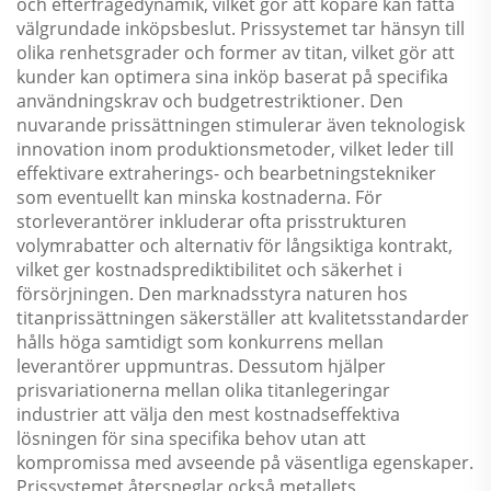
och efterfrågedynamik, vilket gör att köpare kan fatta
välgrundade inköpsbeslut. Prissystemet tar hänsyn till
olika renhetsgrader och former av titan, vilket gör att
kunder kan optimera sina inköp baserat på specifika
användningskrav och budgetrestriktioner. Den
nuvarande prissättningen stimulerar även teknologisk
innovation inom produktionsmetoder, vilket leder till
effektivare extraherings- och bearbetningstekniker
som eventuellt kan minska kostnaderna. För
storleverantörer inkluderar ofta prisstrukturen
volymrabatter och alternativ för långsiktiga kontrakt,
vilket ger kostnadsprediktibilitet och säkerhet i
försörjningen. Den marknadsstyra naturen hos
titanprissättningen säkerställer att kvalitetsstandarder
hålls höga samtidigt som konkurrens mellan
leverantörer uppmuntras. Dessutom hjälper
prisvariationerna mellan olika titanlegeringar
industrier att välja den mest kostnadseffektiva
lösningen för sina specifika behov utan att
kompromissa med avseende på väsentliga egenskaper.
Prissystemet återspeglar också metallets