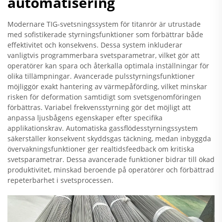
automatisering
Modernare TIG-svetsningssystem för titanrör är utrustade
med sofistikerade styrningsfunktioner som förbättrar både
effektivitet och konsekvens. Dessa system inkluderar
vanligtvis programmerbara svetsparametrar, vilket gör att
operatörer kan spara och återkalla optimala inställningar för
olika tillämpningar. Avancerade pulsstyrningsfunktioner
möjliggör exakt hantering av värmepåförding, vilket minskar
risken för deformation samtidigt som svetsgenomföringen
förbättras. Variabel frekvensstyrning gör det möjligt att
anpassa ljusbågens egenskaper efter specifika
applikationskrav. Automatiska gassflödesstyrningssystem
säkerställer konsekvent skyddsgas täckning, medan inbyggda
övervakningsfunktioner ger realtidsfeedback om kritiska
svetsparametrar. Dessa avancerade funktioner bidrar till ökad
produktivitet, minskad beroende på operatörer och förbättrad
repeterbarhet i svetsprocessen.