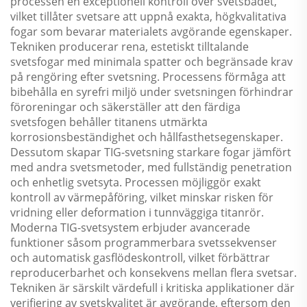
processen en exceptionell kontroll över svetsbadet,
vilket tillåter svetsare att uppnå exakta, högkvalitativa
fogar som bevarar materialets avgörande egenskaper.
Tekniken producerar rena, estetiskt tilltalande
svetsfogar med minimala spatter och begränsade krav
på rengöring efter svetsning. Processens förmåga att
bibehålla en syrefri miljö under svetsningen förhindrar
föroreningar och säkerställer att den färdiga
svetsfogen behåller titanens utmärkta
korrosionsbeständighet och hållfasthetsegenskaper.
Dessutom skapar TIG-svetsning starkare fogar jämfört
med andra svetsmetoder, med fullständig penetration
och enhetlig svetsyta. Processen möjliggör exakt
kontroll av värmepåföring, vilket minskar risken för
vridning eller deformation i tunnväggiga titanrör.
Moderna TIG-svetsystem erbjuder avancerade
funktioner såsom programmerbara svetssekvenser
och automatisk gasflödeskontroll, vilket förbättrar
reproducerbarhet och konsekvens mellan flera svetsar.
Tekniken är särskilt värdefull i kritiska applikationer där
verifiering av svetskvalitet är avgörande, eftersom den