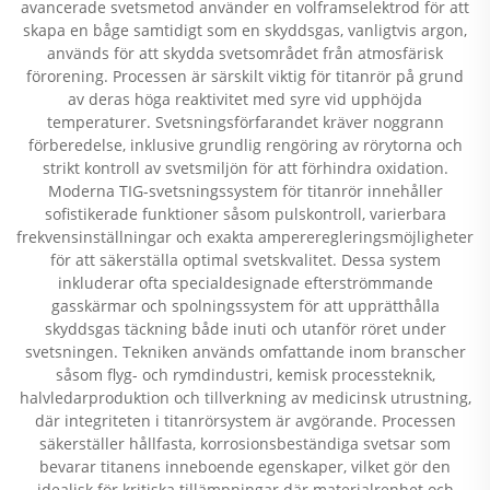
avancerade svetsmetod använder en volframselektrod för att
skapa en båge samtidigt som en skyddsgas, vanligtvis argon,
används för att skydda svetsområdet från atmosfärisk
förorening. Processen är särskilt viktig för titanrör på grund
av deras höga reaktivitet med syre vid upphöjda
temperaturer. Svetsningsförfarandet kräver noggrann
förberedelse, inklusive grundlig rengöring av rörytorna och
strikt kontroll av svetsmiljön för att förhindra oxidation.
Moderna TIG-svetsningssystem för titanrör innehåller
sofistikerade funktioner såsom pulskontroll, varierbara
frekvensinställningar och exakta ampereregleringsmöjligheter
för att säkerställa optimal svetskvalitet. Dessa system
inkluderar ofta specialdesignade efterströmmande
gasskärmar och spolningssystem för att upprätthålla
skyddsgas täckning både inuti och utanför röret under
svetsningen. Tekniken används omfattande inom branscher
såsom flyg- och rymdindustri, kemisk processteknik,
halvledarproduktion och tillverkning av medicinsk utrustning,
där integriteten i titanrörsystem är avgörande. Processen
säkerställer hållfasta, korrosionsbeständiga svetsar som
bevarar titanens inneboende egenskaper, vilket gör den
idealisk för kritiska tillämpningar där materialrenhet och