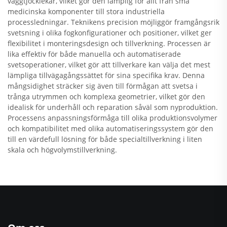
väggtjocklekar, vilket gör den lämplig för allt från små
medicinska komponenter till stora industriella
processledningar. Teknikens precision möjliggör framgångsrik
svetsning i olika fogkonfigurationer och positioner, vilket ger
flexibilitet i monteringsdesign och tillverkning. Processen är
lika effektiv för både manuella och automatiserade
svetsoperationer, vilket gör att tillverkare kan välja det mest
lämpliga tillvägagångssättet för sina specifika krav. Denna
mångsidighet sträcker sig även till förmågan att svetsa i
trånga utrymmen och komplexa geometrier, vilket gör den
idealisk för underhåll och reparation såväl som nyproduktion.
Processens anpassningsförmåga till olika produktionsvolymer
och kompatibilitet med olika automatiseringssystem gör den
till en värdefull lösning för både specialtillverkning i liten
skala och högvolymstillverkning.