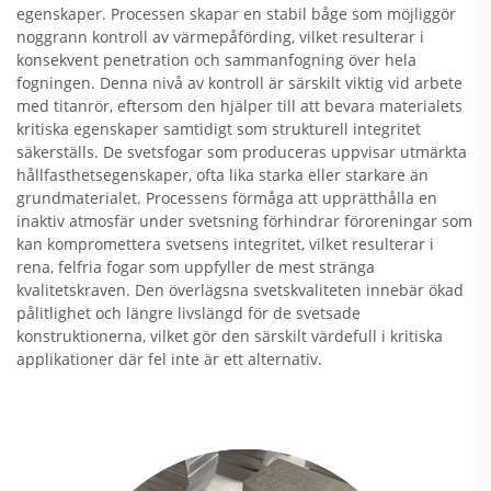
egenskaper. Processen skapar en stabil båge som möjliggör
noggrann kontroll av värmepåförding, vilket resulterar i
konsekvent penetration och sammanfogning över hela
fogningen. Denna nivå av kontroll är särskilt viktig vid arbete
med titanrör, eftersom den hjälper till att bevara materialets
kritiska egenskaper samtidigt som strukturell integritet
säkerställs. De svetsfogar som produceras uppvisar utmärkta
hållfasthetsegenskaper, ofta lika starka eller starkare än
grundmaterialet. Processens förmåga att upprätthålla en
inaktiv atmosfär under svetsning förhindrar föroreningar som
kan kompromettera svetsens integritet, vilket resulterar i
rena, felfria fogar som uppfyller de mest stränga
kvalitetskraven. Den överlägsna svetskvaliteten innebär ökad
pålitlighet och längre livslängd för de svetsade
konstruktionerna, vilket gör den särskilt värdefull i kritiska
applikationer där fel inte är ett alternativ.