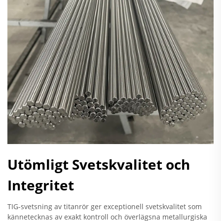
Utömligt Svetskvalitet och
Integritet
TIG-svetsning av titanrör ger exceptionell svetskvalitet som
kännetecknas av exakt kontroll och överlägsna metallurgiska