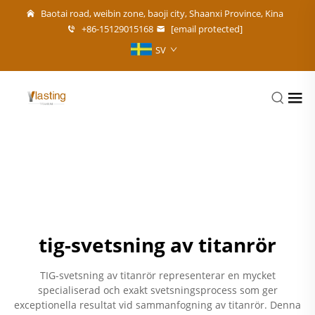
Baotai road, weibin zone, baoji city, Shaanxi Province, Kina
+86-15129015168
[email protected]
SV
tig-svetsning av titanrör
TIG-svetsning av titanrör representerar en mycket
specialiserad och exakt svetsningsprocess som ger
exceptionella resultat vid sammanfogning av titanrör. Denna