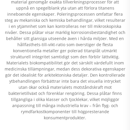
material genomgår exakta tillverkningsprocesser för att
uppnå en spegelblank yta utan att förlora titanens
inneboende egenskaper. Poleringsprocessen omfattar flera
steg av mekaniska och kemiska behandlingar, vilket resulterar
i en ytjämnhet som kan kontrolleras ner till mikroskopiska
nivåer. Dessa plåtar visar märklig korrosionsbeständighet och
behåller sitt glansiga utseende även i hårda miljöer. Med en
hållfasthets-till-vikt-ratio som överstiger de flesta
konventionella metaller ger polerad titanplåt utmärkt
strukturell integritet samtidigt som den förblir lättviktig.
Materialets biokompatibilitet gör det särskilt värdefullt inom
medicinska tillämpningar, medan dess dekorativa egenskaper
gör det idealiskt för arkitektoniska detaljer. Den kontrollerade
ytbehandlingen förbättrar inte bara det visuella intrycket
utan ökar också materialets motståndskraft mot
bakterietillväxt och förenklar rengöring. Dessa plåtar finns
tillgängliga i olika klasser och tjocklekar, vilket möjliggör
anpassning till många industriella krav – från flyg- och
rymdfarkostkomponenter till högpresterande
konsumentprodukter.