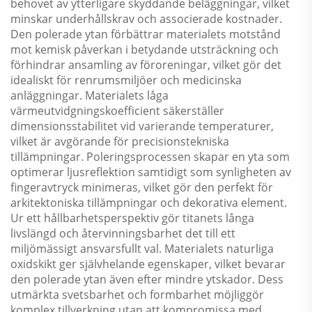
behovet av ytterligare skyddande beläggningar, vilket
minskar underhållskrav och associerade kostnader.
Den polerade ytan förbättrar materialets motstånd
mot kemisk påverkan i betydande utsträckning och
förhindrar ansamling av föroreningar, vilket gör det
idealiskt för renrumsmiljöer och medicinska
anläggningar. Materialets låga
värmeutvidgningskoefficient säkerställer
dimensionsstabilitet vid varierande temperaturer,
vilket är avgörande för precisionstekniska
tillämpningar. Poleringsprocessen skapar en yta som
optimerar ljusreflektion samtidigt som synligheten av
fingeravtryck minimeras, vilket gör den perfekt för
arkitektoniska tillämpningar och dekorativa element.
Ur ett hållbarhetsperspektiv gör titanets långa
livslängd och återvinningsbarhet det till ett
miljömässigt ansvarsfullt val. Materialets naturliga
oxidskikt ger självhelande egenskaper, vilket bevarar
den polerade ytan även efter mindre ytskador. Dess
utmärkta svetsbarhet och formbarhet möjliggör
komplex tillverkning utan att kompromissa med