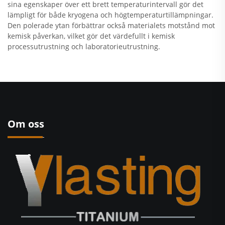
sina egenskaper över ett brett temperaturintervall gör det
lämpligt för både kryogena och högtemperaturtillämpningar.
Den polerade ytan förbättrar också materialets motstånd mot
kemisk påverkan, vilket gör det värdefullt i kemisk
processutrustning och laboratorieutrustning.
Om oss