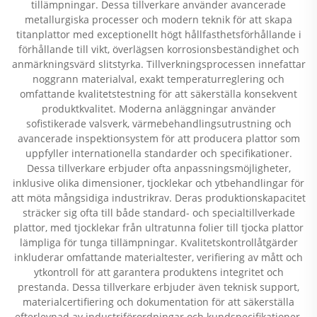
tillämpningar. Dessa tillverkare använder avancerade
metallurgiska processer och modern teknik för att skapa
titanplattor med exceptionellt högt hållfasthetsförhållande i
förhållande till vikt, överlägsen korrosionsbeständighet och
anmärkningsvärd slitstyrka. Tillverkningsprocessen innefattar
noggrann materialval, exakt temperaturreglering och
omfattande kvalitetstestning för att säkerställa konsekvent
produktkvalitet. Moderna anläggningar använder
sofistikerade valsverk, värmebehandlingsutrustning och
avancerade inspektionsystem för att producera plattor som
uppfyller internationella standarder och specifikationer.
Dessa tillverkare erbjuder ofta anpassningsmöjligheter,
inklusive olika dimensioner, tjocklekar och ytbehandlingar för
att möta mångsidiga industrikrav. Deras produktionskapacitet
sträcker sig ofta till både standard- och specialtillverkade
plattor, med tjocklekar från ultratunna folier till tjocka plattor
lämpliga för tunga tillämpningar. Kvalitetskontrollåtgärder
inkluderar omfattande materialtester, verifiering av mått och
ytkontroll för att garantera produktens integritet och
prestanda. Dessa tillverkare erbjuder även teknisk support,
materialcertifiering och dokumentation för att säkerställa
efterlevnad av industriförordningar och kundspecifikationer.