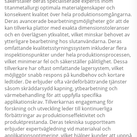
säkerställer deras specialiserade expertis inom
titanmetallurgi optimala materialgenskaper och
konsekvent kvalitet över hela produktionsomgångarna.
Deras avancerade bearbetningsmöjligheter gör att de
kan tillverka plattor med exakta dimensionstoleranser
och en överlägsen ytkvalitet, vilket minskar behovet av
ytterligare bearbetning hos slutanvändarna. Deras
omfattande kvalitetsstyrningssystem inkluderar flera
inspektionspunkter under hela produktionsprocessen,
vilket minimerar fel och säkerställer pålitlighet. Dessa
tillverkare har oftast omfattande lagersystem, vilket
möjliggör snabb respons på kundbehov och kortare
ledtider. De erbjuder ofta värdeförbättrande tjänster
såsom skräddarsydd kapning, ytbearbetning och
värmebehandling för att uppfylla specifika
applikationskrav. Tillverkarnas engagemang för
forskning och utveckling leder till kontinuerliga
förbättringar av produktionseffektivitet och
produktprestanda. Deras tekniska supportteam
erbjuder expertvägledning vid materialval och
applikationsoptimering, vilket hjälper kunder att uppnå