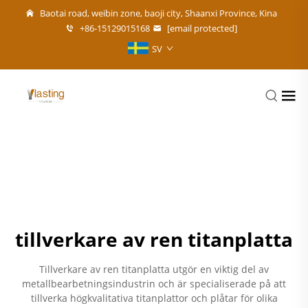
Baotai road, weibin zone, baoji city, Shaanxi Province, Kina
+86-15129015168
[email protected]
SV
tillverkare av ren titanplatta
Tillverkare av ren titanplatta utgör en viktig del av
metallbearbetningsindustrin och är specialiserade på att
tillverka högkvalitativa titanplattor och plåtar för olika