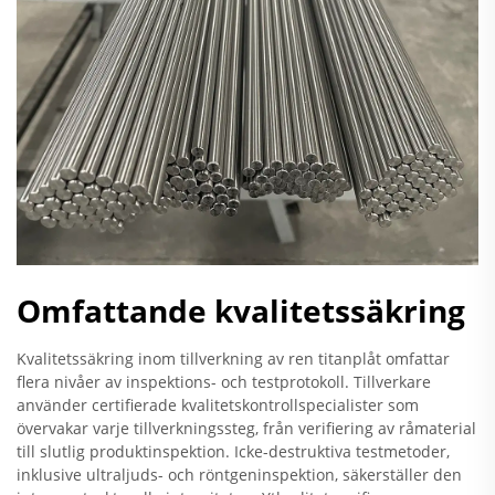
Omfattande kvalitetssäkring
Kvalitetssäkring inom tillverkning av ren titanplåt omfattar
flera nivåer av inspektions- och testprotokoll. Tillverkare
använder certifierade kvalitetskontrollspecialister som
övervakar varje tillverkningssteg, från verifiering av råmaterial
till slutlig produktinspektion. Icke-destruktiva testmetoder,
inklusive ultraljuds- och röntgeninspektion, säkerställer den