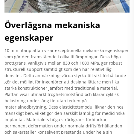
Överlägsna mekaniska
egenskaper
10 mm titanplattan visar exceptionella mekaniska egenskaper
som gör den framstående i olika tillämpningar. Dess höga
brottgräns, vanligtvis mellan 830 och 1000 MPa, ger robust
strukturell support samtidigt som den har relativt låg
densitet. Detta anmärkningsvärda styrka-till-vikt-förhållande
gör det möjligt för ingenjörer att designa lättare men lika
starka konstruktioner jämfört med traditionella material.
Plattan visar utmärkt tröghetsmotstånd och klarar cyklisk
belastning under lång tid utan tecken på
materialnedbrytning. Dess elasticitetsmodul liknar den hos
mänskligt ben, vilket gör den särskilt lämplig för medicinska
implantat. Materialets höga sträckgräns förhindrar
permanent deformation under normala driftsförhållanden
och säkerställer konsekvent prestanda under hela sin