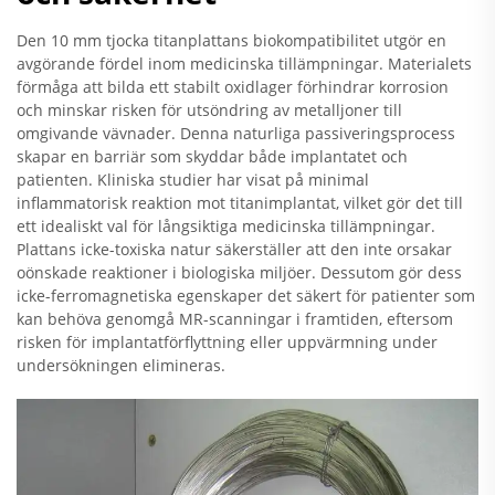
Den 10 mm tjocka titanplattans biokompatibilitet utgör en
avgörande fördel inom medicinska tillämpningar. Materialets
förmåga att bilda ett stabilt oxidlager förhindrar korrosion
och minskar risken för utsöndring av metalljoner till
omgivande vävnader. Denna naturliga passiveringsprocess
skapar en barriär som skyddar både implantatet och
patienten. Kliniska studier har visat på minimal
inflammatorisk reaktion mot titanimplantat, vilket gör det till
ett idealiskt val för långsiktiga medicinska tillämpningar.
Plattans icke-toxiska natur säkerställer att den inte orsakar
oönskade reaktioner i biologiska miljöer. Dessutom gör dess
icke-ferromagnetiska egenskaper det säkert för patienter som
kan behöva genomgå MR-scanningar i framtiden, eftersom
risken för implantatförflyttning eller uppvärmning under
undersökningen elimineras.