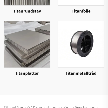
Titanrundstav
Titanfolie
Titanplattor
Titanmetalltråd
Titanplåten på 10 mm erbjuder många övertygande