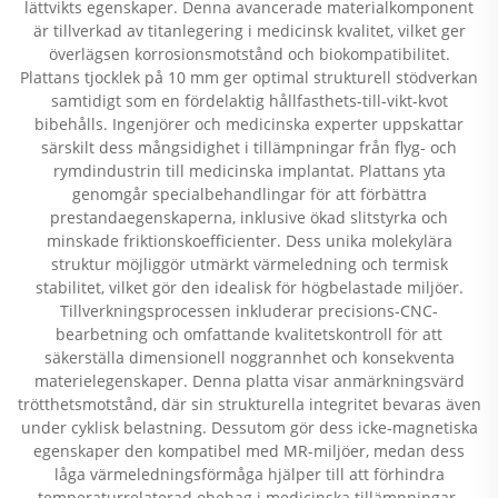
lättvikts egenskaper. Denna avancerade materialkomponent
är tillverkad av titanlegering i medicinsk kvalitet, vilket ger
överlägsen korrosionsmotstånd och biokompatibilitet.
Plattans tjocklek på 10 mm ger optimal strukturell stödverkan
samtidigt som en fördelaktig hållfasthets-till-vikt-kvot
bibehålls. Ingenjörer och medicinska experter uppskattar
särskilt dess mångsidighet i tillämpningar från flyg- och
rymdindustrin till medicinska implantat. Plattans yta
genomgår specialbehandlingar för att förbättra
prestandaegenskaperna, inklusive ökad slitstyrka och
minskade friktionskoefficienter. Dess unika molekylära
struktur möjliggör utmärkt värmeledning och termisk
stabilitet, vilket gör den idealisk för högbelastade miljöer.
Tillverkningsprocessen inkluderar precisions-CNC-
bearbetning och omfattande kvalitetskontroll för att
säkerställa dimensionell noggrannhet och konsekventa
materielegenskaper. Denna platta visar anmärkningsvärd
trötthetsmotstånd, där sin strukturella integritet bevaras även
under cyklisk belastning. Dessutom gör dess icke-magnetiska
egenskaper den kompatibel med MR-miljöer, medan dess
låga värmeledningsförmåga hjälper till att förhindra
temperaturrelaterad obehag i medicinska tillämpningar.