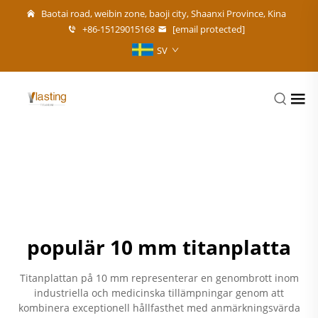
Baotai road, weibin zone, baoji city, Shaanxi Province, Kina
+86-15129015168
[email protected]
SV
populär 10 mm titanplatta
Titanplattan på 10 mm representerar en genombrott inom
industriella och medicinska tillämpningar genom att
kombinera exceptionell hållfasthet med anmärkningsvärda