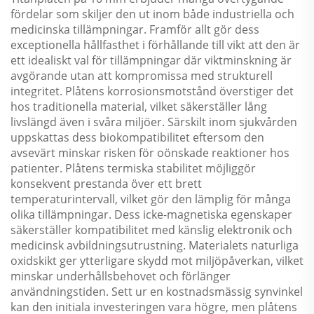
fördelar som skiljer den ut inom både industriella och
medicinska tillämpningar. Framför allt gör dess
exceptionella hållfasthet i förhållande till vikt att den är
ett idealiskt val för tillämpningar där viktminskning är
avgörande utan att kompromissa med strukturell
integritet. Plåtens korrosionsmotstånd överstiger det
hos traditionella material, vilket säkerställer lång
livslängd även i svåra miljöer. Särskilt inom sjukvården
uppskattas dess biokompatibilitet eftersom den
avsevärt minskar risken för oönskade reaktioner hos
patienter. Plåtens termiska stabilitet möjliggör
konsekvent prestanda över ett brett
temperaturintervall, vilket gör den lämplig för många
olika tillämpningar. Dess icke-magnetiska egenskaper
säkerställer kompatibilitet med känslig elektronik och
medicinsk avbildningsutrustning. Materialets naturliga
oxidskikt ger ytterligare skydd mot miljöpåverkan, vilket
minskar underhållsbehovet och förlänger
användningstiden. Sett ur en kostnadsmässig synvinkel
kan den initiala investeringen vara högre, men plåtens