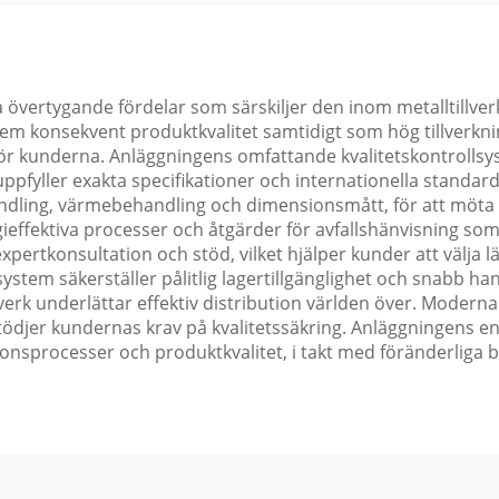
övertygande fördelar som särskiljer den inom metalltillverk
konsekvent produktkvalitet samtidigt som hög tillverkningse
 för kunderna. Anläggningens omfattande kvalitetskontrollsy
uppfyller exakta specifikationer och internationella standar
ndling, värmebehandling och dimensionsmått, för att möta s
gieffektiva processer och åtgärder för avfallshänvisning som
ertkonsultation och stöd, vilket hjälper kunder att välja lä
stem säkerställer pålitlig lagertillgänglighet och snabb han
tverk underlättar effektiv distribution världen över. Moder
stödjer kundernas krav på kvalitetssäkring. Anläggningens 
tionsprocesser och produktkvalitet, i takt med föränderlig