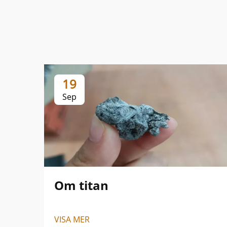
19
Sep
Om titan
VISA MER