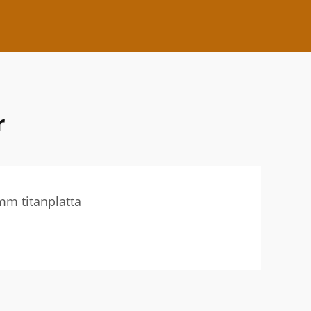
r
mm titanplatta