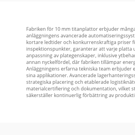
Fabriken för 10 mm titanplattor erbjuder många 
anläggningens avancerade automatiseringssystem 
kortare ledtider och konkurrenskraftiga priser
inspektionspunkter, garanterar att varje platta 
anpassning av plategenskaper, inklusive ytbeha
annan nyckelfördel, där fabriken tillämpar ener
Anläggningens erfarna tekniska team erbjuder exp
sina applikationer. Avancerade lagerhanteringssy
strategiska placering och etablerade logistiknä
materialcertifiering och dokumentation, vilket 
säkerställer kontinuerlig förbättring av produk