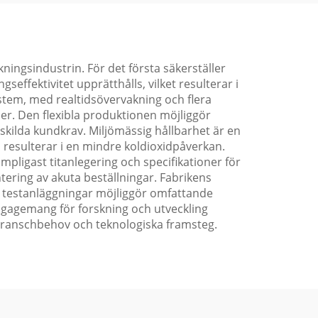
ningsindustrin. För det första säkerställer
ffektivitet upprätthålls, vilket resulterar i
stem, med realtidsövervakning och flera
der. Den flexibla produktionen möjliggör
kilda kundkrav. Miljömässig hållbarhet är en
 resulterar i en mindre koldioxidpåverkan.
mpligast titanlegering och specifikationer för
tering av akuta beställningar. Fabrikens
na testanläggningar möjliggör omfattande
engagemang för forskning och utveckling
a branschbehov och teknologiska framsteg.