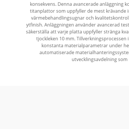
konsekvens. Denna avancerade anläggning ko
titanplattor som uppfyller de mest krävande 
värmebehandlingsugnar och kvalitetskontrolls
ytfinish. Anläggningen använder avancerad test
säkerställa att varje platta uppfyller stränga k
tjockleken 10 mm. Tillverkningsprocessen 
konstanta materialparametrar under hel
automatiserade materialhanteringssystem
utvecklingsavdelning som k