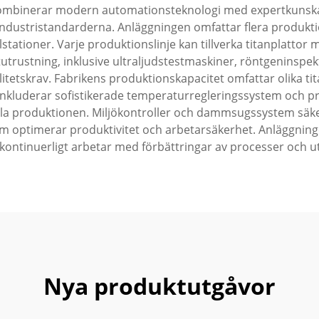
mbinerar modern automationsteknologi med expertkunskap
industristandarderna. Anläggningen omfattar flera produkti
tationer. Varje produktionslinje kan tillverka titanplatt
utrustning, inklusive ultraljudstestmaskiner, röntgeninspek
valitetskrav. Fabrikens produktionskapacitet omfattar olika t
inkluderar sofistikerade temperaturregleringssystem och pre
a produktionen. Miljökontroller och dammsugssystem säkers
 optimerar produktivitet och arbetarsäkerhet. Anläggning
ontinuerligt arbetar med förbättringar av processer och ut
Nya produktutgåvor