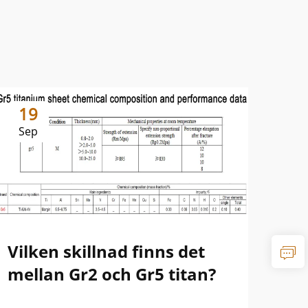
19
1
Sep
Se
Vilken skillnad finns det
Sk
mellan Gr2 och Gr5 titan?
oc