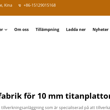
e, Kina
+86-15129015168
er
Om oss
Tillämpning
Ladda ner
Nyheter
fabrik för 10 mm titanplatto
illverkningsanläggning som är specialiserad på att tillverk