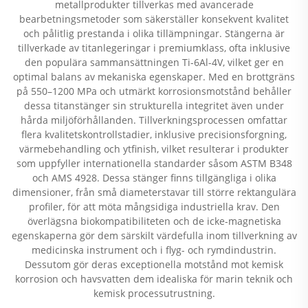
metallprodukter tillverkas med avancerade
bearbetningsmetoder som säkerställer konsekvent kvalitet
och pålitlig prestanda i olika tillämpningar. Stängerna är
tillverkade av titanlegeringar i premiumklass, ofta inklusive
den populära sammansättningen Ti-6Al-4V, vilket ger en
optimal balans av mekaniska egenskaper. Med en brottgräns
på 550–1200 MPa och utmärkt korrosionsmotstånd behåller
dessa titanstänger sin strukturella integritet även under
hårda miljöförhållanden. Tillverkningsprocessen omfattar
flera kvalitetskontrollstadier, inklusive precisionsforgning,
värmebehandling och ytfinish, vilket resulterar i produkter
som uppfyller internationella standarder såsom ASTM B348
och AMS 4928. Dessa stänger finns tillgängliga i olika
dimensioner, från små diameterstavar till större rektangulära
profiler, för att möta mångsidiga industriella krav. Den
överlägsna biokompatibiliteten och de icke-magnetiska
egenskaperna gör dem särskilt värdefulla inom tillverkning av
medicinska instrument och i flyg- och rymdindustrin.
Dessutom gör deras exceptionella motstånd mot kemisk
korrosion och havsvatten dem idealiska för marin teknik och
kemisk processutrustning.