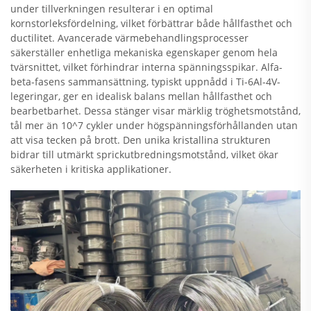
under tillverkningen resulterar i en optimal
kornstorleksfördelning, vilket förbättrar både hållfasthet och
ductilitet. Avancerade värmebehandlingsprocesser
säkerställer enhetliga mekaniska egenskaper genom hela
tvärsnittet, vilket förhindrar interna spänningsspikar. Alfa-
beta-fasens sammansättning, typiskt uppnådd i Ti-6Al-4V-
legeringar, ger en idealisk balans mellan hållfasthet och
bearbetbarhet. Dessa stänger visar märklig tröghetsmotstånd,
tål mer än 10^7 cykler under högspänningsförhållanden utan
att visa tecken på brott. Den unika kristallina strukturen
bidrar till utmärkt sprickutbredningsmotstånd, vilket ökar
säkerheten i kritiska applikationer.