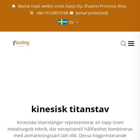
Baotai road, weibin zone, baoji city, Shaanxi Province, Kina
+86-15129015168
[email protected]
SV
kinesisk titanstav
Kinesiska titanstänger representerar en topp inom
metallurgisk teknik, där exceptionell hållfasthet kombineras
med anmärkningsvärt lätt vikt. Dessa högpresterande