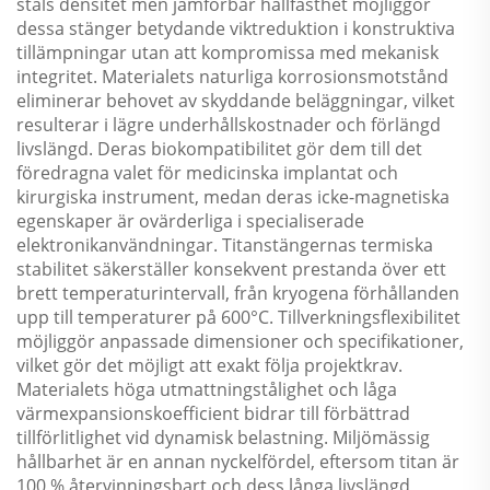
ståls densitet men jämförbar hållfasthet möjliggör
dessa stänger betydande viktreduktion i konstruktiva
tillämpningar utan att kompromissa med mekanisk
integritet. Materialets naturliga korrosionsmotstånd
eliminerar behovet av skyddande beläggningar, vilket
resulterar i lägre underhållskostnader och förlängd
livslängd. Deras biokompatibilitet gör dem till det
föredragna valet för medicinska implantat och
kirurgiska instrument, medan deras icke-magnetiska
egenskaper är ovärderliga i specialiserade
elektronikanvändningar. Titanstängernas termiska
stabilitet säkerställer konsekvent prestanda över ett
brett temperaturintervall, från kryogena förhållanden
upp till temperaturer på 600°C. Tillverkningsflexibilitet
möjliggör anpassade dimensioner och specifikationer,
vilket gör det möjligt att exakt följa projektkrav.
Materialets höga utmattningstålighet och låga
värmexpansionskoefficient bidrar till förbättrad
tillförlitlighet vid dynamisk belastning. Miljömässig
hållbarhet är en annan nyckelfördel, eftersom titan är
100 % återvinningsbart och dess långa livslängd