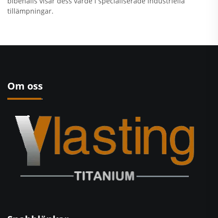
bibehålls visar dess värde i specialiserade industriella
tillämpningar.
Om oss