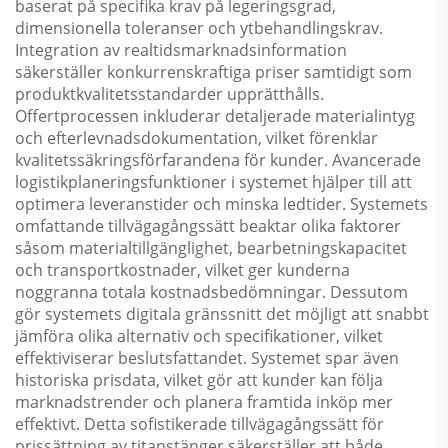
baserat på specifika krav på legeringsgrad,
dimensionella toleranser och ytbehandlingskrav.
Integration av realtidsmarknadsinformation
säkerställer konkurrenskraftiga priser samtidigt som
produktkvalitetsstandarder upprätthålls.
Offertprocessen inkluderar detaljerade materialintyg
och efterlevnadsdokumentation, vilket förenklar
kvalitetssäkringsförfarandena för kunder. Avancerade
logistikplaneringsfunktioner i systemet hjälper till att
optimera leveranstider och minska ledtider. Systemets
omfattande tillvägagångssätt beaktar olika faktorer
såsom materialtillgänglighet, bearbetningskapacitet
och transportkostnader, vilket ger kunderna
noggranna totala kostnadsbedömningar. Dessutom
gör systemets digitala gränssnitt det möjligt att snabbt
jämföra olika alternativ och specifikationer, vilket
effektiviserar beslutsfattandet. Systemet spar även
historiska prisdata, vilket gör att kunder kan följa
marknadstrender och planera framtida inköp mer
effektivt. Detta sofistikerade tillvägagångssätt för
prissättning av titanstänger säkerställer att både