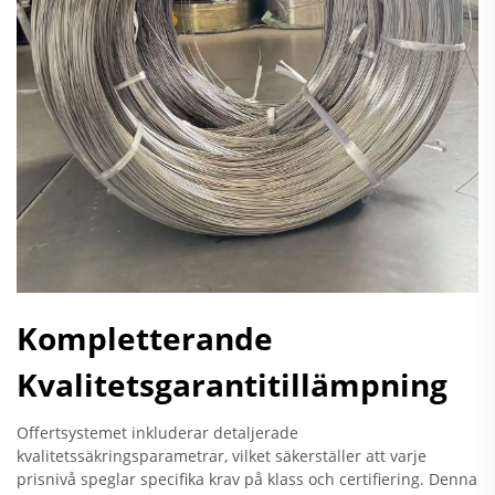
Kompletterande
Kvalitetsgarantitillämpning
Offertsystemet inkluderar detaljerade
kvalitetssäkringsparametrar, vilket säkerställer att varje
prisnivå speglar specifika krav på klass och certifiering. Denna