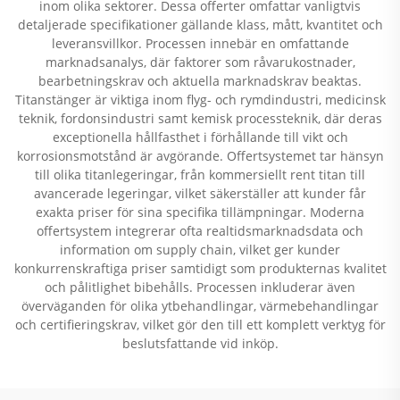
inom olika sektorer. Dessa offerter omfattar vanligtvis
detaljerade specifikationer gällande klass, mått, kvantitet och
leveransvillkor. Processen innebär en omfattande
marknadsanalys, där faktorer som råvarukostnader,
bearbetningskrav och aktuella marknadskrav beaktas.
Titanstänger är viktiga inom flyg- och rymdindustri, medicinsk
teknik, fordonsindustri samt kemisk processteknik, där deras
exceptionella hållfasthet i förhållande till vikt och
korrosionsmotstånd är avgörande. Offertsystemet tar hänsyn
till olika titanlegeringar, från kommersiellt rent titan till
avancerade legeringar, vilket säkerställer att kunder får
exakta priser för sina specifika tillämpningar. Moderna
offertsystem integrerar ofta realtidsmarknadsdata och
information om supply chain, vilket ger kunder
konkurrenskraftiga priser samtidigt som produkternas kvalitet
och pålitlighet bibehålls. Processen inkluderar även
överväganden för olika ytbehandlingar, värmebehandlingar
och certifieringskrav, vilket gör den till ett komplett verktyg för
beslutsfattande vid inköp.