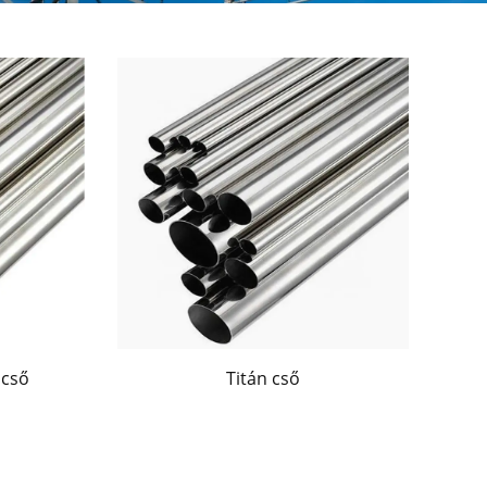
 cső
Titán cső