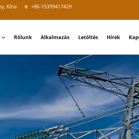
ny, Kína
+86-15399417429
Rólunk
Alkalmazás
Letöltés
Hírek
Kap