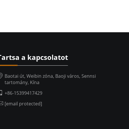
Tartsa a kapcsolatot
Baotai út, Weibin zóna, Baoji város, Sennsi
tartomány, Kína
+86-15399417429
[email protected]