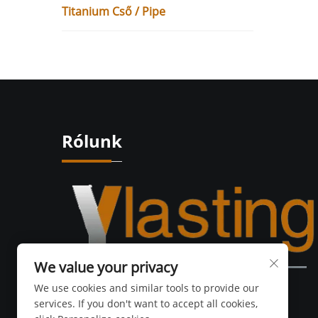
Titanium Cső / Pipe
Rólunk
We value your privacy
We use cookies and similar tools to provide our
services. If you don't want to accept all cookies,