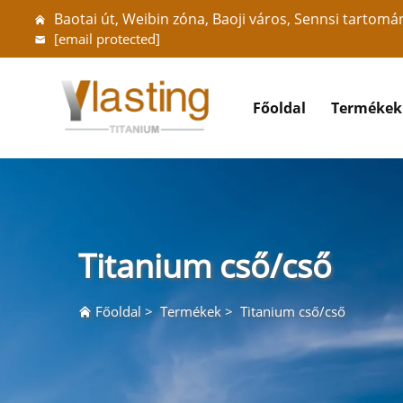
Baotai út, Weibin zóna, Baoji város, Sennsi tartomá
[email protected]
Főoldal
Termékek
Titanium cső/cső
Főoldal
>
Termékek
>
Titanium cső/cső