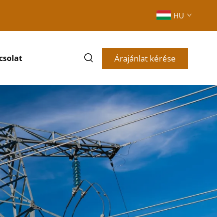
HU
Árajánlat kérése
csolat