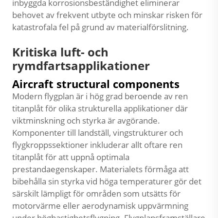
inbyggda korrosionsbeständighet eliminerar
behovet av frekvent utbyte och minskar risken för
katastrofala fel på grund av materialförslitning.
Kritiska luft- och
rymdfartsapplikationer
Aircraft structural components
Modern flygplan är i hög grad beroende av ren
titanplåt för olika strukturella applikationer där
viktminskning och styrka är avgörande.
Komponenter till landställ, vingstrukturer och
flygkroppssektioner inkluderar allt oftare ren
titanplåt för att uppnå optimala
prestandaegenskaper. Materialets förmåga att
bibehålla sin styrka vid höga temperaturer gör det
särskilt lämpligt för områden som utsätts för
motorvärme eller aerodynamisk uppvärmning
under höghastighetsflygning. Flygplansframställare