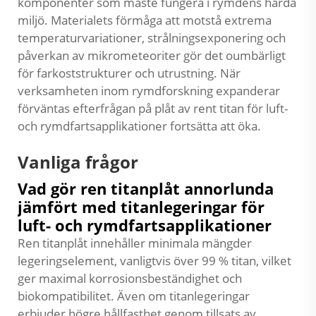
komponenter som måste fungera i rymdens hårda
miljö. Materialets förmåga att motstå extrema
temperaturvariationer, strålningsexponering och
påverkan av mikrometeoriter gör det oumbärligt
för farkoststrukturer och utrustning. När
verksamheten inom rymdforskning expanderar
förväntas efterfrågan på plåt av rent titan för luft-
och rymdfartsapplikationer fortsätta att öka.
Vanliga frågor
Vad gör ren titanplåt annorlunda
jämfört med titanlegeringar för
luft- och rymdfartsapplikationer
Ren titanplåt innehåller minimala mängder
legeringselement, vanligtvis över 99 % titan, vilket
ger maximal korrosionsbeständighet och
biokompatibilitet. Även om titanlegeringar
erbjuder högre hållfasthet genom tillsats av