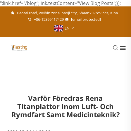
";link.href="/blog";link.textContent="View Blog Posts";});
Baotai road, weibin zone, baoji city, Shaanxi Province, Kina
+86-15399417429
[email protected]
EN
Varför Föredras Rena
Titanplattor Inom Luft- Och
Rymdfart Samt Medicinteknik?