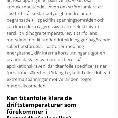
att lösa upp sig eller passiveras, vilket ökar
kontaktmotståndet. Även om strömsamlare av
rostfritt stål kostar betydligt mindre är de
begränsade till specifika spänningsområden och
kan korrodera i aggressiva batterielektrolyter,
särskilt vid högre temperaturer. Titanfoliens
motstånd mot litiumdendritbildning ger avgörande
säkerhetsfördelar i batterier med hög
energitäthet, där interna kortslutningar utgör en
brandrisk. Valet av material beror på
applikationskraven, där titanfolie specificeras när
förbättrad säkerhet, förlängd cykeltid eller drift vid
extrema spänningar motiverar den högre
materialkostnaden.
Kan titanfolie klara de
driftstemperaturer som
förekommer i