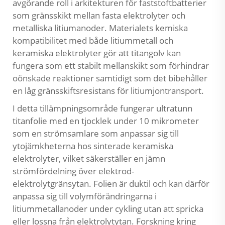
avgörande roll i arkitekturen för faststoftbatterier
som gränsskikt mellan fasta elektrolyter och
metalliska litiumanoder. Materialets kemiska
kompatibilitet med både litiummetall och
keramiska elektrolyter gör att titangolv kan
fungera som ett stabilt mellanskikt som förhindrar
oönskade reaktioner samtidigt som det bibehåller
en låg gränsskiftsresistans för litiumjontransport.
I detta tillämpningsområde fungerar ultratunn
titanfolie med en tjocklek under 10 mikrometer
som en strömsamlare som anpassar sig till
ytojämkheterna hos sinterade keramiska
elektrolyter, vilket säkerställer en jämn
strömfördelning över elektrod-
elektrolytgränsytan. Folien är duktil och kan därför
anpassa sig till volymförändringarna i
litiummetallanoder under cykling utan att spricka
eller lossna från elektrolytytan. Forskning kring