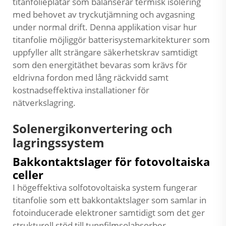
titanfolieplåtar som balanserar termisk isolering
med behovet av tryckutjämning och avgasning
under normal drift. Denna applikation visar hur
titanfolie möjliggör batterisystemarkitekturer som
uppfyller allt strängare säkerhetskrav samtidigt
som den energitäthet bevaras som krävs för
eldrivna fordon med lång räckvidd samt
kostnadseffektiva installationer för
nätverkslagring.
Solenergikonvertering och
lagringssystem
Bakkontaktslager för fotovoltaiska
celler
I högeffektiva solfotovoltaiska system fungerar
titanfolie som ett bakkontaktslager som samlar in
fotoinducerade elektroner samtidigt som det ger
strukturell stöd till tunnfilmsolabsorber.