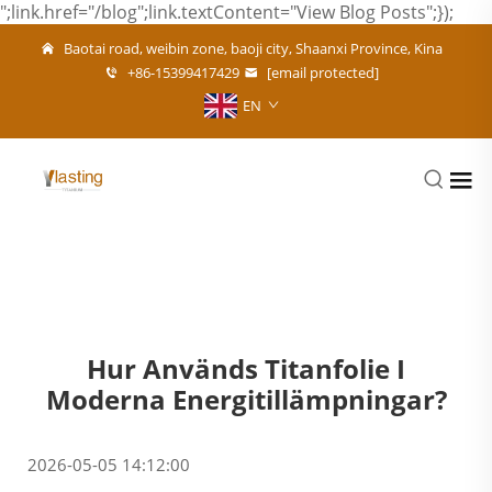
";link.href="/blog";link.textContent="View Blog Posts";});
Baotai road, weibin zone, baoji city, Shaanxi Province, Kina
+86-15399417429
[email protected]
EN
Hur Används Titanfolie I
Moderna Energitillämpningar?
2026-05-05 14:12:00