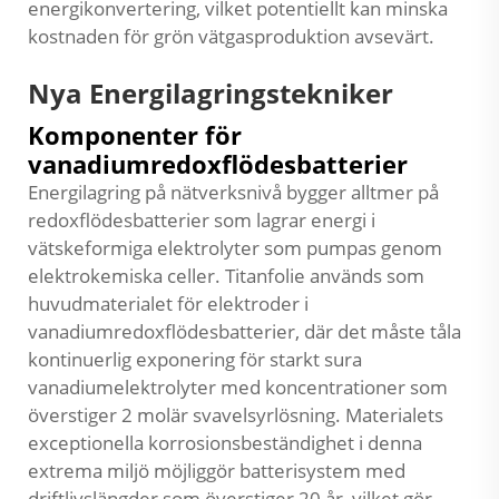
energikonvertering, vilket potentiellt kan minska
kostnaden för grön vätgasproduktion avsevärt.
Nya Energilagringstekniker
Komponenter för
vanadiumredoxflödesbatterier
Energilagring på nätverksnivå bygger alltmer på
redoxflödesbatterier som lagrar energi i
vätskeformiga elektrolyter som pumpas genom
elektrokemiska celler. Titanfolie används som
huvudmaterialet för elektroder i
vanadiumredoxflödesbatterier, där det måste tåla
kontinuerlig exponering för starkt sura
vanadiumelektrolyter med koncentrationer som
överstiger 2 molär svavelsyrlösning. Materialets
exceptionella korrosionsbeständighet i denna
extrema miljö möjliggör batterisystem med
driftlivslängder som överstiger 20 år, vilket gör