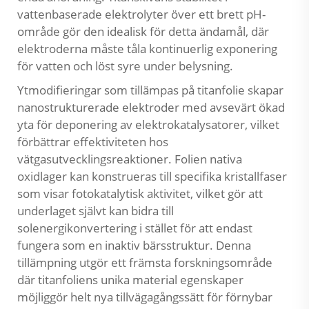
vattenbaserade elektrolyter över ett brett pH-
område gör den idealisk för detta ändamål, där
elektroderna måste tåla kontinuerlig exponering
för vatten och löst syre under belysning.
Ytmodifieringar som tillämpas på titanfolie skapar
nanostrukturerade elektroder med avsevärt ökad
yta för deponering av elektrokatalysatorer, vilket
förbättrar effektiviteten hos
vätgasutvecklingsreaktioner. Folien nativa
oxidlager kan konstrueras till specifika kristallfaser
som visar fotokatalytisk aktivitet, vilket gör att
underlaget självt kan bidra till
solenergikonvertering i stället för att endast
fungera som en inaktiv bärsstruktur. Denna
tillämpning utgör ett främsta forskningsområde
där titanfoliens unika material egenskaper
möjliggör helt nya tillvägagångssätt för förnybar