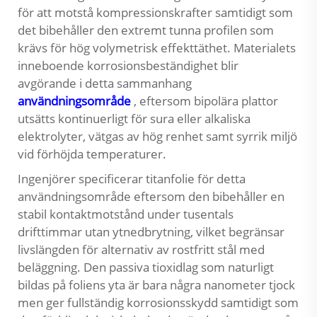
för att motstå kompressionskrafter samtidigt som
det bibehåller den extremt tunna profilen som
krävs för hög volymetrisk effekttäthet. Materialets
inneboende korrosionsbeständighet blir
avgörande i detta sammanhang
användningsområde
, eftersom bipolära plattor
utsätts kontinuerligt för sura eller alkaliska
elektrolyter, vätgas av hög renhet samt syrrik miljö
vid förhöjda temperaturer.
Ingenjörer specificerar titanfolie för detta
användningsområde eftersom den bibehåller en
stabil kontaktmotstånd under tusentals
drifttimmar utan ytnedbrytning, vilket begränsar
livslängden för alternativ av rostfritt stål med
beläggning. Den passiva tioxidlag som naturligt
bildas på foliens yta är bara några nanometer tjock
men ger fullständig korrosionsskydd samtidigt som