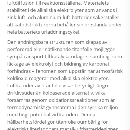
luftdiffusion till reaktionsställena. Materialets
stabilitet i de alkaliska elektrolyter som används i
zink-luft- och aluminium-luft-batterier säkerställer
att katodstrukturerna behåller sin prestanda under
hela batteriets urladdningscykel.
Den andningsbara strukturen som skapas av
perforerad eller nätliknande titanfolie möjliggör
sympåtransport till katalysatorlagret samtidigt som
läckage av elektrolyt och bildning av karbonat
förhindras – fenomen som uppstår när atmosfärisk
koldioxid reagerar med alkaliska elektrolyter.
Luftkatoder av titanfolie visar betydligt längre
driftlivstider än kolbaserade alternativ, vilka
försämras genom oxidationssreaktioner som är
termodynamiskt gynnsamma i den syrrika miljön
med högt potential vid katoden. Denna
hållbarhetsfördel gör titanfolie oumbärlig för
elektriskt återladdbara metall-luftbatteridesigner