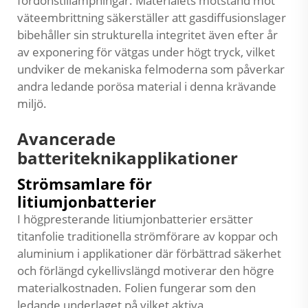
fordonstillämpningar. Materialets motstånd mot
väteembrittning säkerställer att gasdiffusionslager
bibehåller sin strukturella integritet även efter år
av exponering för vätgas under högt tryck, vilket
undviker de mekaniska felmoderna som påverkar
andra ledande porösa material i denna krävande
miljö.
Avancerade
batteriteknikapplikationer
Strömsamlare för
litiumjonbatterier
I högpresterande litiumjonbatterier ersätter
titanfolie traditionella strömförare av koppar och
aluminium i applikationer där förbättrad säkerhet
och förlängd cykellivslängd motiverar den högre
materialkostnaden. Folien fungerar som den
ledande underlaget på vilket aktiva