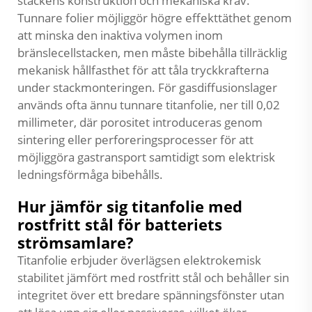
stackens konstruktion och mekaniska krav.
Tunnare folier möjliggör högre effekttäthet genom
att minska den inaktiva volymen inom
bränslecellstacken, men måste bibehålla tillräcklig
mekanisk hållfasthet för att tåla tryckkrafterna
under stackmonteringen. För gasdiffusionslager
används ofta ännu tunnare titanfolie, ner till 0,02
millimeter, där porositet introduceras genom
sintering eller perforeringsprocesser för att
möjliggöra gastransport samtidigt som elektrisk
ledningsförmåga bibehålls.
Hur jämför sig titanfolie med
rostfritt stål för batteriets
strömsamlare?
Titanfolie erbjuder överlägsen elektrokemisk
stabilitet jämfört med rostfritt stål och behåller sin
integritet över ett bredare spänningsfönster utan