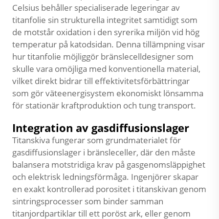
Celsius behåller specialiserade legeringar av
titanfolie sin strukturella integritet samtidigt som
de motstår oxidation i den syrerika miljön vid hög
temperatur på katodsidan. Denna tillämpning visar
hur
titanfolie
möjliggör bränslecelldesigner som
skulle vara omöjliga med konventionella material,
vilket direkt bidrar till effektivitetsförbättringar
som gör väteenergisystem ekonomiskt lönsamma
för stationär kraftproduktion och tung transport.
Integration av gasdiffusionslager
Titanskiva fungerar som grundmaterialet för
gasdiffusionslager i bränsleceller, där den måste
balansera motstridiga krav på gasgenomsläppighet
och elektrisk ledningsförmåga. Ingenjörer skapar
en exakt kontrollerad porositet i titanskivan genom
sintringsprocesser som binder samman
titanjordpartiklar till ett poröst ark, eller genom