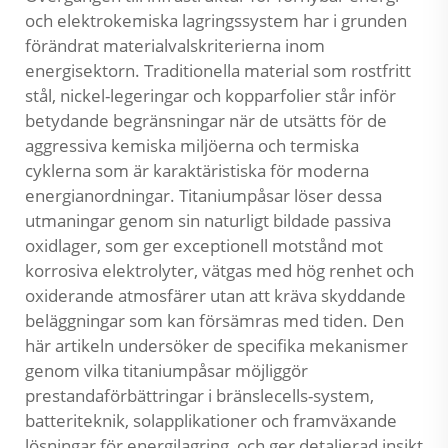
och elektrokemiska lagringssystem har i grunden
förändrat materialvalskriterierna inom
energisektorn. Traditionella material som rostfritt
stål, nickel-legeringar och kopparfolier står inför
betydande begränsningar när de utsätts för de
aggressiva kemiska miljöerna och termiska
cyklerna som är karaktäristiska för moderna
energianordningar. Titaniumpåsar löser dessa
utmaningar genom sin naturligt bildade passiva
oxidlager, som ger exceptionell motstånd mot
korrosiva elektrolyter, vätgas med hög renhet och
oxiderande atmosfärer utan att kräva skyddande
beläggningar som kan försämras med tiden. Den
här artikeln undersöker de specifika mekanismer
genom vilka titaniumpåsar möjliggör
prestandaförbättringar i bränslecells-system,
batteriteknik, solapplikationer och framväxande
lösningar för energilagring, och ger detaljerad insikt