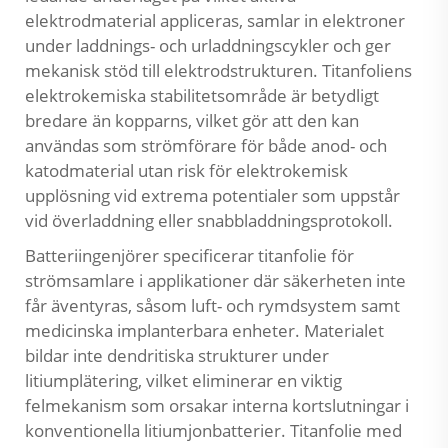
elektrodmaterial appliceras, samlar in elektroner
under laddnings- och urladdningscykler och ger
mekanisk stöd till elektrodstrukturen. Titanfoliens
elektrokemiska stabilitetsområde är betydligt
bredare än kopparns, vilket gör att den kan
användas som strömförare för både anod- och
katodmaterial utan risk för elektrokemisk
upplösning vid extrema potentialer som uppstår
vid överladdning eller snabbladdningsprotokoll.
Batteriingenjörer specificerar titanfolie för
strömsamlare i applikationer där säkerheten inte
får äventyras, såsom luft- och rymdsystem samt
medicinska implanterbara enheter. Materialet
bildar inte dendritiska strukturer under
litiumplätering, vilket eliminerar en viktig
felmekanism som orsakar interna kortslutningar i
konventionella litiumjonbatterier. Titanfolie med