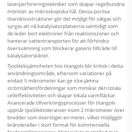
laserperforeringstekniker som skapar regelbundna
mönster av mikroskopiska hål. Dessa porösa
titanskivustrukturer gör det möjligt för vätgas och
syrgas att nå katalysatorplatserna samtidigt som
de leder bort elektroner från reaktionszoner och
hanterar vattentransporten för att förhindra
översvämning som blockerar gasens tillträde till
katalysatorskiktet.
Tjockleksjämnheten hos titangolv blir kritisk i detta
användningsområde, eftersom variationer på
endast 5 mikrometer kan ge icke-jämna
strömtäthetsfördelningar som minskar den totala
celleffektiviteten och skapar lokala varmfläckar.
Avancerade tillverkningsprocesser för titangolv
uppnår tjocklektoleranser inom 2 mikrometer över
bredder som överstiger en meter, vilket möjliggör
bränsleceller i stort format för kommersiella