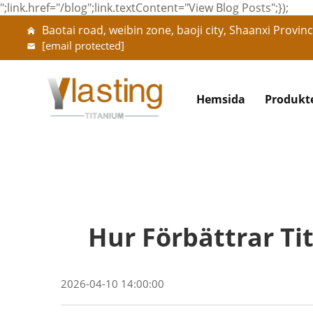
";link.href="/blog";link.textContent="View Blog Posts";});
Baotai road, weibin zone, baoji city, Shaanxi Provinc
[email protected]
Hemsida
Produkt
Hur Förbättrar Ti
2026-04-10 14:00:00