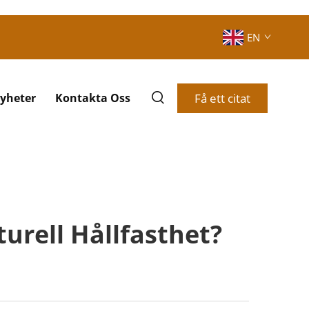
EN
Få ett citat
yheter
Kontakta Oss
urell Hållfasthet?