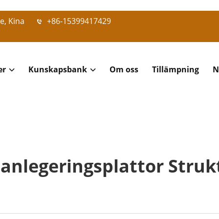
e, Kina
+86-15399417429
er
Kunskapsbank
Om oss
Tillämpning
N
tanlegeringsplattor Strukt