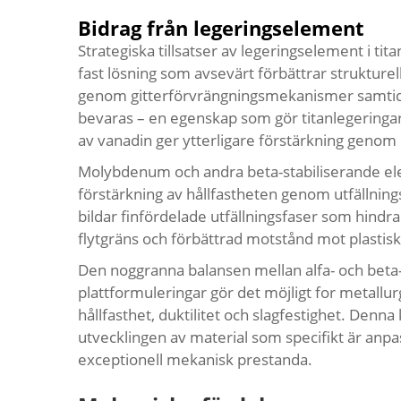
Bidrag från legeringselement
Strategiska tillsatser av legeringselement i ti
fast lösning som avsevärt förbättrar strukturel
genom gitterförvrängningsmekanismer samti
bevaras – en egenskap som gör titanlegeringar a
av vanadin ger ytterligare förstärkning genom in
Molybdenum och andra beta-stabiliserande eleme
förstärkning av hållfastheten genom utfällnin
bildar finfördelade utfällningsfaser som hindrar
flytgräns och förbättrad motstånd mot plastis
Den noggranna balansen mellan alfa- och beta-
plattformuleringar gör det möjligt for metallu
hållfasthet, duktilitet och slagfestighet. Den
utvecklingen av material som specifikt är anpa
exceptionell mekanisk prestanda.