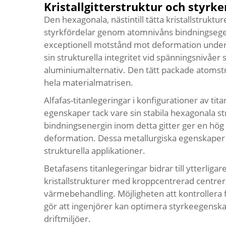
Kristallgitterstruktur och styr
Den hexagonala, nästintill tätta kristallstruktu
styrkfördelar genom atomnivåns bindningsegen
exceptionell motstånd mot deformation under be
sin strukturella integritet vid spänningsnivåer 
aluminiumalternativ. Den tätt packade atomstr
hela materialmatrisen.
Alfafas-titanlegeringar i konfigurationer av ti
egenskaper tack vare sin stabila hexagonala s
bindningsenergin inom detta gitter ger en hög
deformation. Dessa metallurgiska egenskaper ö
strukturella applikationer.
Betafasens titanlegeringar bidrar till ytterlig
kristallstrukturer med kroppcentrerad centrer
värmebehandling. Möjligheten att kontrollera 
gör att ingenjörer kan optimera styrkeegenska
driftmiljöer.