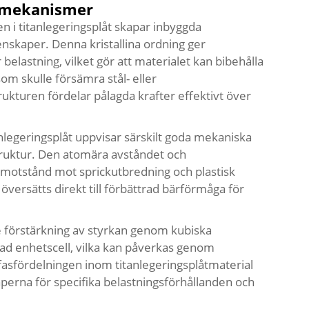
kemekanismer
ren i titanlegeringsplåt skapar inbyggda
skaper. Denna kristallina ordning ger
lastning, vilket gör att materialet kan bibehålla
som skulle försämra stål- eller
ukturen fördelar pålagda krafter effektivt över
tanlegeringsplåt uppvisar särskilt goda mekaniska
truktur. Den atomära avståndet och
 motstånd mot sprickutbredning och plastisk
versätts direkt till förbättrad bärförmåga för
are förstärkning av styrkan genom kubiska
ad enhetscell, vilka kan påverkas genom
fasfördelningen inom titanlegeringsplåtmaterial
perna för specifika belastningsförhållanden och