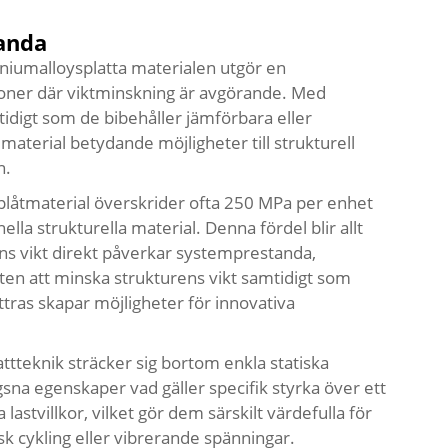
tanda
aniumalloysplatta
materialen utgör en
tioner där viktminskning är avgörande. Med
tidigt som de bibehåller jämförbara eller
material betydande möjligheter till strukturell
n.
 plåtmaterial överskrider ofta 250 MPa per enhet
ella strukturella material. Denna fördel blir allt
ens vikt direkt påverkar systemprestanda,
heten att minska strukturens vikt samtidigt som
ttras skapar möjligheter för innovativa
attteknik sträcker sig bortom enkla statiska
ägsna egenskaper vad gäller specifik styrka över ett
tvillkor, vilket gör dem särskilt värdefulla för
k cykling eller vibrerande spänningar.