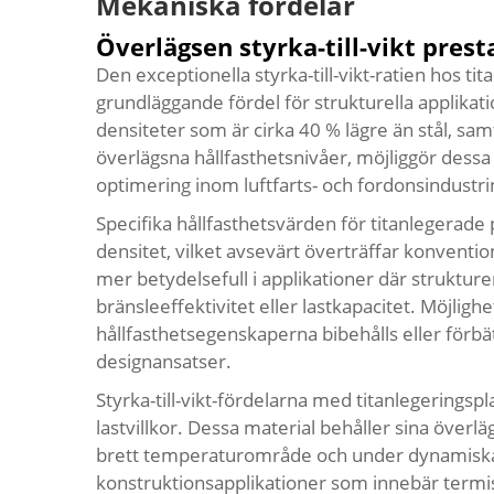
Mekaniska fördelar
Överlägsen styrka-till-vikt pres
Den exceptionella styrka-till-vikt-ratien hos
tit
grundläggande fördel för strukturella applika
densiteter som är cirka 40 % lägre än stål, sam
överlägsna hållfasthetsnivåer, möjliggör dessa 
optimering inom luftfarts- och fordonsindustri
Specifika hållfasthetsvärden för titanlegerade
densitet, vilket avsevärt överträffar konvention
mer betydelsefull i applikationer där struktur
bränsleeffektivitet eller lastkapacitet. Möjlig
hållfasthetsegenskaperna bibehålls eller förbä
designansatser.
Styrka-till-vikt-fördelarna med titanlegeringspl
lastvillkor. Dessa material behåller sina överl
brett temperaturområde och under dynamiska las
konstruktionsapplikationer som innebär termis