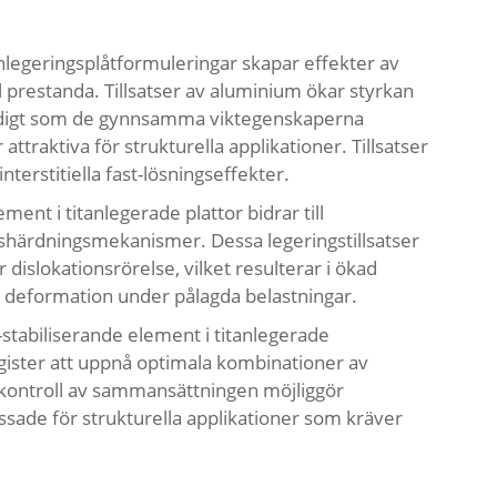
tanlegeringsplåtformuleringar skapar effekter av
l prestanda. Tillsatser av aluminium ökar styrkan
digt som de gynnsamma vikt­egenskaperna
ttraktiva för strukturella applikationer. Tillsatser
terstitiella fast-lösningseffekter.
nt i titanlegerade plattor bidrar till
gshärdningsmekanismer. Dessa legeringstillsatser
 dislokationsrörelse, vilket resulterar i ökad
k deformation under pålagda belastningar.
stabiliserande element i titanlegerade
rgister att uppnå optimala kombinationer av
na kontroll av sammansättningen möjliggör
ssade för strukturella applikationer som kräver