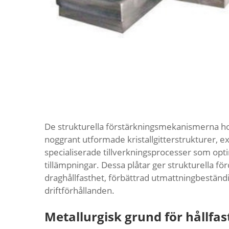
De strukturella förstärkningsmekanismerna hos
noggrant utformade kristallgitterstrukturer, 
specialiserade tillverkningsprocesser som o
tillämpningar. Dessa plåtar ger strukturella för
draghållfasthet, förbättrad utmattningbeständ
driftförhållanden.
Metallurgisk grund för hållfa