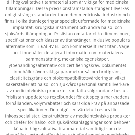
till högkvalitativa titanmaterial som är viktiga för medicinska
tillämpningar. Dessa precisionsframställda stänger tillverkas
enligt stränga standarder inom den medicinska industrin och
finns i olika titanlegeringar speciellt utformade för medicinska
implantat, kirurgiska instrument och andra hälso- och
sjukvårdstillämpningar. Prislistan omfattar olika dimensioner,
specifikationer och klasser av titanstänger, inklusive populära
alternativ som Ti-6Al-4V ELI och kommersiellt rent titan. Varje
post innehåller detaljerad information om materialens
sammansättning, mekaniska egenskaper,
ytbehandlingsalternativ och certifieringskrav. Dokumentet
innehåller även viktiga parametrar såsom brottgräns,
elasticitetsgräns och biokompatibilitetsvärderingar, vilket
säkerställer att hälso- och sjukvårdspersonal samt tillverkare
av medicintekniska produkter kan fatta välgrundade beslut.
Prislistan uppdateras regelbundet för att spegla marknadens
förhållanden, volymrabatter och särskilda krav på anpassade
specifikationer. Den utgör en värdefull resurs för
inköpspecialister, konstruktörer av medicintekniska produkter
och chefer för hälso- och sjukvårdsanläggningar som behöver
köpa in högkvalitativa titanmaterial samtidigt som de
bibehåller kostnadseffektivitet och efterlevnad av medicinska