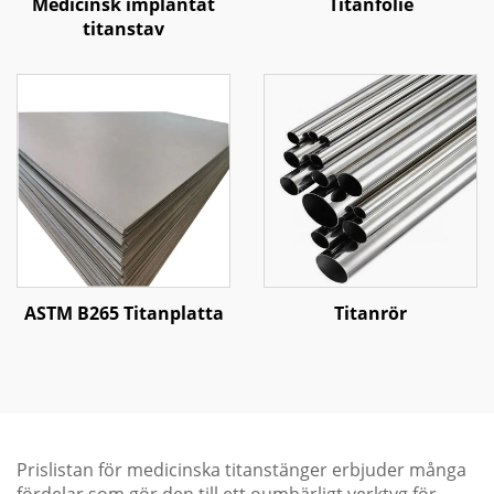
Medicinsk implantat
Titanfolie
titanstav
ASTM B265 Titanplatta
Titanrör
Prislistan för medicinska titanstänger erbjuder många
fördelar som gör den till ett oumbärligt verktyg för