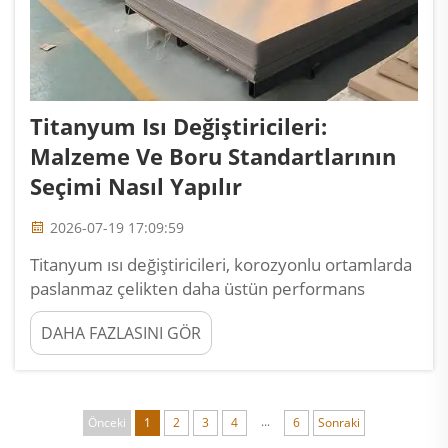
Titanyum Isı Değiştiricileri:
Malzeme Ve Boru Standartlarının
Seçimi Nasıl Yapılır
2026-07-19 17:09:59
Titanyum ısı değiştiricileri, korozyonlu ortamlarda
paslanmaz çelikten daha üstün performans
gösterir; 316L paslanmaz çelik birkaç ay içinde
DAHA FAZLASINI GÖR
başarısız olurken titanyum ısı değiştiriciler
genellikle 20 yıldan fazla dayanır. Temel
avantajlar: korozyon payı gerekmemesi nedeniyle
daha ince duvar kalınlıkları ve daha iyi ısı transferi,
...
Önceki
1
2
3
4
6
Sonraki
aşınma-korozyon direnci...