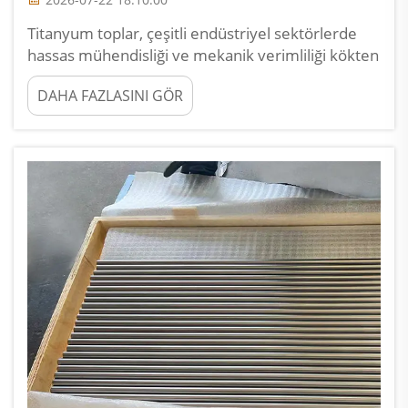
Titanyum toplar, çeşitli endüstriyel sektörlerde
hassas mühendisliği ve mekanik verimliliği kökten
değiştirmiştir. Bu özel küreler, geleneksel çelik
DAHA FAZLASINI GÖR
veya seramik alternatiflerinin eşleşemeyeceği
kadar dikkat çekici performans özelliklerine
sahiptir...