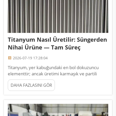
Titanyum Nasıl Üretilir: Süngerden
Nihai Ürüne — Tam Süreç
2026-07-19 17:28:04
Titanyum, yer kabuğundaki en bol dokuzuncu
elementtir; ancak üretimi karmaşık ve partili
olduğu için pahalıdır. Cevherden nihai ürüne
DAHA FAZLASINI GÖR
ulaşmak için altı aşama vardır. 1. Aşama Kroll
Süreci: Titanyum cevheri, TiCl4’e klorlanır ve
damıtma yöntemiyle saflaştırılır...