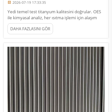
2026-07-19 17:33:35
Yedi temel test titanyum kalitesini doğrular. OES
ile kimyasal analiz, her ısıtma işlemi için alaşım
bileşimini gerçek ölçülen değerlerle teyit eder.
DAHA FAZLASINI GÖR
Uyarı işareti: Gerçek sayılar yerine yalnızca özellik
sınırlarını gösteren sertifikalar.