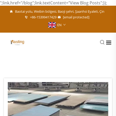
";link.href="/blog";link.textContent="View Blog Posts";});
Baotai yolu, Weibin bölgesi, Baoji şehri, Şaanhsi Eyaleti, Çin
+86-15399417429
[email protected]
EN