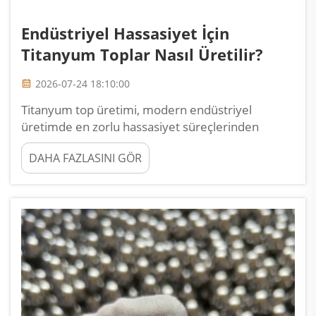
Endüstriyel Hassasiyet İçin
Titanyum Toplar Nasıl Üretilir?
2026-07-24 18:10:00
Titanyum top üretimi, modern endüstriyel
üretimde en zorlu hassasiyet süreçlerinden
biridir. Titanyum topların üretimi, ileri teknoloji,
DAHA FAZLASINI GÖR
sıkı kalite kontrolü ve malzeme bilgisi derinliği
gerektirir; böylece istenen toleranslar sağlanır...