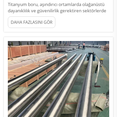
Titanyum boru, aşındırıcı ortamlarda olağanüstü
dayanıklılık ve güvenilirlik gerektiren sektörlerde
kritik bir malzeme seçimi haline gelmiştir.
DAHA FAZLASINI GÖR
Titanyum borunun uzun süreli korozyon
korumasını nasıl sağladığını anlamak, temel
mekanizmaları incelemeyi gerektirir...