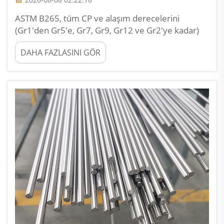
ASTM B265, tüm CP ve alaşım derecelerini
(Gr1'den Gr5'e, Gr7, Gr9, Gr12 ve Gr2'ye kadar)
kapsayan titanyum levha ve plaka için en önemli
DAHA FAZLASINI GÖR
standarttır. Kimyasal bileşim sınırlarını, mekanik
özellik gereksinimlerini ve boyutsal toleransları
tanımlar.