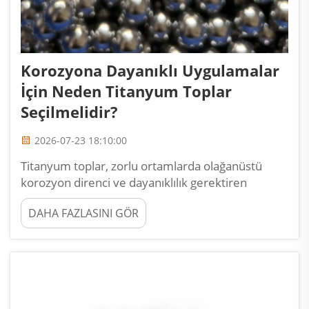
Korozyona Dayanıklı Uygulamalar
İçin Neden Titanyum Toplar
Seçilmelidir?
2026-07-23 18:10:00
Titanyum toplar, zorlu ortamlarda olağanüstü
korozyon direnci ve dayanıklılık gerektiren
sektörlerde tercih edilen malzeme haline
DAHA FAZLASINI GÖR
gelmiştir. Geleneksel çelik veya alüminyum
alternatiflerinin aksine, titanyum toplar kimyasal
olarak agresif ortamlarda üstün performans
sunar...