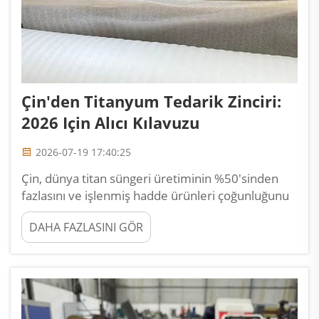
Çin'den Titanyum Tedarik Zinciri:
2026 Için Alıcı Kılavuzu
2026-07-19 17:40:25
Çin, dünya titan süngeri üretiminin %50'sinden
fazlasını ve işlenmiş hadde ürünleri çoğunluğunu
üretir. Uluslararası alıcılar için Çin'den tedarik
DAHA FAZLASINI GÖR
etmek %20-40 oranında maliyet tasarrufu sağlar;
ancak tedarikçileri değerlendirme konusunda
uzmanlık gerektirir. Endüstri, Baoji'de
yoğunlaşmıştır...