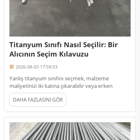
Titanyum Sınıfı Nasıl Seçilir: Bir
Alıcının Seçim Kılavuzu
2026-08-03 17:59:53
Yanlış titanyum sınıfını seçmek, malzeme
maliyetinizi iki katına çıkarabilir veya erken
başarısızlığa yol açabilir. Bu kılavuz, en uygun sınıfı
DAHA FAZLASINI GÖR
seçmek için beş karar faktörünü ele alır. Faktör 1:
Dayanım Gereksinimleri Düşük dayanım (240–
345 MPa): Gr1 ve Gr2 fo...