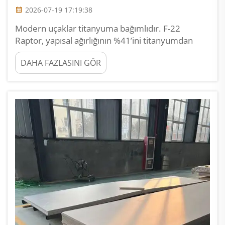
2026-07-19 17:19:38
Modern uçaklar titanyuma bağımlıdır. F-22
Raptor, yapısal ağırlığının %41’ini titanyumdan
oluşturur; 787 Dreamliner ise %15’ini kullanır.
DAHA FAZLASINI GÖR
Titanyum, yüksek sıcaklıklarda alüminyumdan
daha üstünken, ağırlık açısından çelikten daha
iyidir. 895 MPa mukavemet ve 4,43 yoğunluk
değerine sahip Ti-6Al-4V, bir mukavemet-...