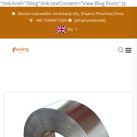
";link.href="/blog";link.textContent="View Blog Posts";});
Baotai road,weibin zone,baoji city, Shaanxi Province,China
+86-15399417429
[email protected]
EN