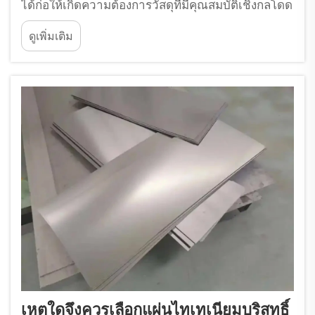
ได้ก่อให้เกิดความต้องการวัสดุที่มีคุณสมบัติเชิงกลโดด
เด่น ความเสถียรทางความร้อน และความต้านทาน
ดูเพิ่มเติม
การกัดกร่อนในระดับที่ไม่เคยมีมาก่อน ซึ่งในบรรดา
วัสดุขั้นสูงเหล่านี้ ฟอยล์ไทเทเนียมได้ก้าวขึ้นมาเป็น...
เหตุใดจึงควรเลือกแผ่นไทเทเนียมบริสุทธิ์