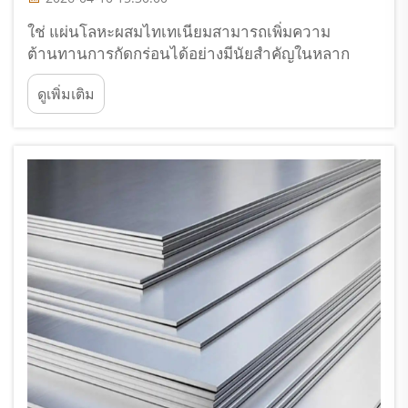
ใช่ แผ่นโลหะผสมไทเทเนียมสามารถเพิ่มความ
ต้านทานการกัดกร่อนได้อย่างมีนัยสำคัญในหลาก
หลายการใช้งานเชิงอุตสาหกรรม ความต้านทานการ
ดูเพิ่มเติม
กัดกร่อนที่ยอดเยี่ยมของแผ่นโลหะผสมไทเทเนียมเกิด
จากความสามารถตามธรรมชาติของวัสดุในการสร้าง
ฟิล์มออกไซด์ที่เสถียรและป้องกันผิวได้อย่างมี
ประสิทธิภาพ...