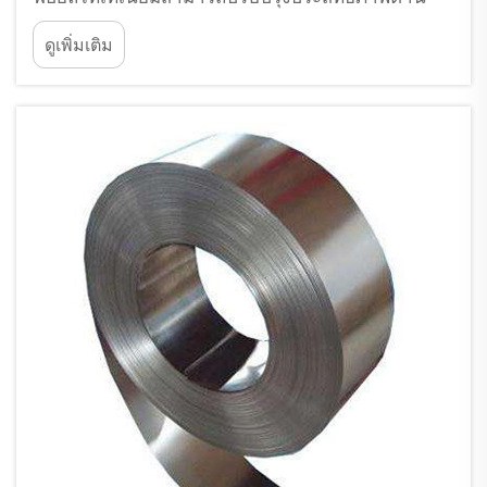
ความร้อนและไฟฟ้าในแอปพลิเคชันอุตสาหกรรมขั้น
ดูเพิ่มเติม
สูงได้หรือไม่ คำตอบคือได้ แต่มีเงื่อนไขเฉพาะที่ขึ้นอยู่
กับบริบทของการใช้งานและการออกแบบ...