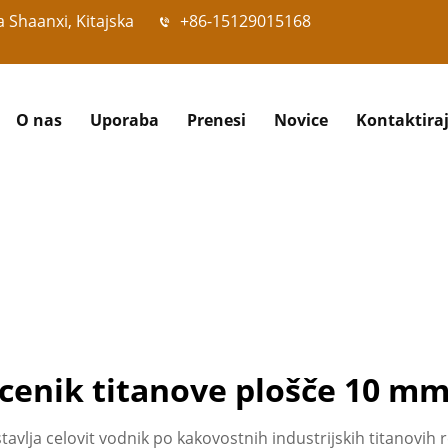
 Shaanxi, Kitajska
+86-15129015168
O nas
Uporaba
Prenesi
Novice
Kontaktiraj
cenik titanove plošče 10 m
vlja celovit vodnik po kakovostnih industrijskih titanovih re