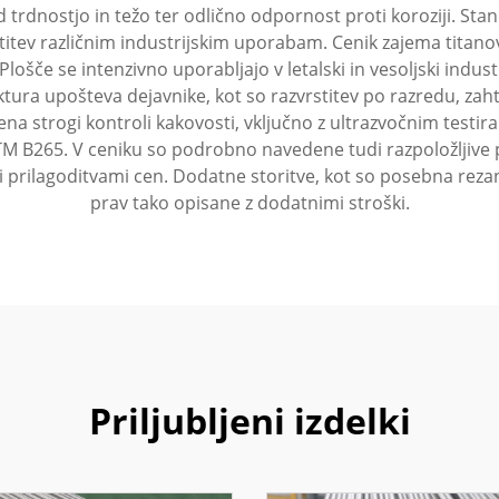
 trdnostjo in težo ter odlično odpornost proti koroziji. St
stitev različnim industrijskim uporabam. Cenik zajema titano
Plošče se intenzivno uporabljajo v letalski in vesoljski indus
tura upošteva dejavnike, kot so razvrstitev po razredu, zah
žena strogi kontroli kakovosti, vključno z ultrazvočnim testir
M B265. V ceniku so podrobno navedene tudi razpoložljive 
mi prilagoditvami cen. Dodatne storitve, kot so posebna rez
prav tako opisane z dodatnimi stroški.
Priljubljeni izdelki