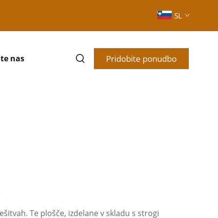
SL
Pridobite ponudbo
te nas
m
šitvah. Te plošče, izdelane v skladu s strogi