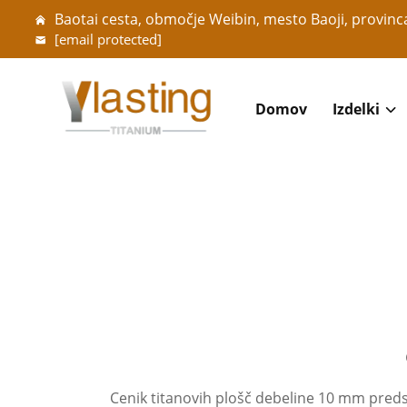
Baotai cesta, območje Weibin, mesto Baoji, provinca
[email protected]
Domov
Izdelki
Cenik titanovih plošč debeline 10 mm predsta