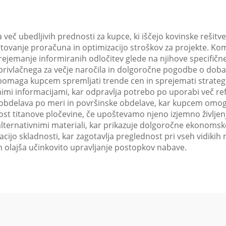
eč ubedljivih prednosti za kupce, ki iščejo kovinske rešitve 
ovanje proračuna in optimizacijo stroškov za projekte. Ko
ejemanje informiranih odločitev glede na njihove specifičn
 privlačnega za večje naročila in dolgoročne pogodbe o dobav
 pomaga kupcem spremljati trende cen in sprejemati strate
nimi informacijami, kar odpravlja potrebo po uporabi več r
so obdelava po meri in površinske obdelave, kar kupcem om
ost titanove pločevine, če upoštevamo njeno izjemno življen
alternativnimi materiali, kar prikazuje dolgoročne ekonoms
tacijo skladnosti, kar zagotavlja preglednost pri vseh vidiki
m olajša učinkovito upravljanje postopkov nabave.