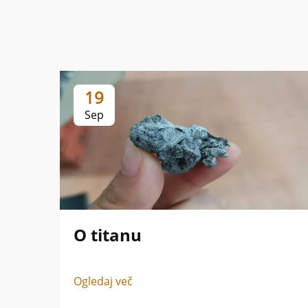
19
Sep
O titanu
Ogledaj več