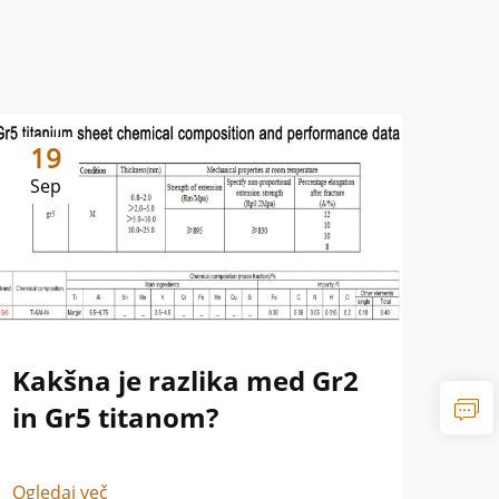
19
1
Sep
Se
Kakšna je razlika med Gr2
Ra
in Gr5 titanom?
AS
Ogledaj več
Ogle