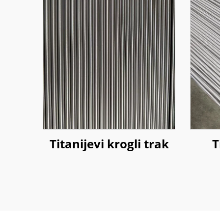
Titanijevi krogli trak
T