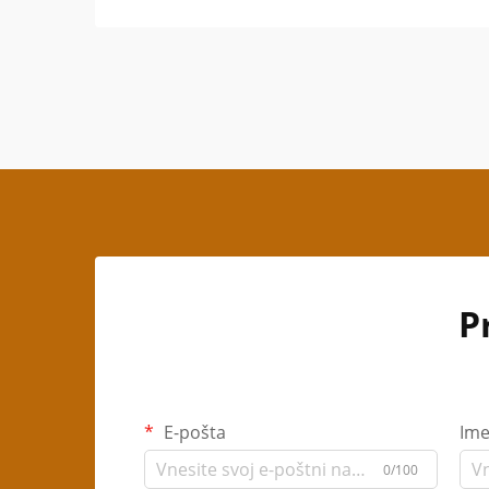
P
E-pošta
Im
0/100