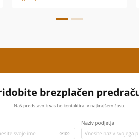
ridobite brezplačen predrač
Naš predstavnik vas bo kontaktiral v najkrajšem času.
e
Naziv podjetja
0/100