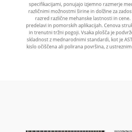
specifikacijami, ponujajo izjemno razmerje med
različnimi možnostmi širine in dolžine za zado
razred različne mehanske lastnosti in cene. 
predelavi in pomorskih aplikacijah. Cenova struk
in trenutni tržni pogoji. Vsaka plošča je podvr
skladnost z mednarodnimi standardi, kot je AST
kislo očiščena ali polirana površina, z ustrezni