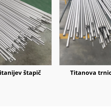
itanijev štapič
Titanova trni