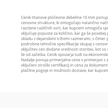
Cenik titanove pločevine debeline 10 mm ponuja v
cenovne strukture, ki omogočajo natančno načrt
razclene različnih sort, kar kupcem omogoča spr
vključuje popuste za količino, kar ga še posebej
skladu z dejanskimi tržnimi razmerami, s čimer
podrobne tehnične specifikacije skupaj s cenov
vključitev cen dodane vrednosti storitev, kot 
že od začetka. Cenik opozarja tudi na ekonomsk
Nadalje ponuja primerjalne cene v primerjavi z 
vključeni stroški certifikacij in cena za dokumen
plačilne pogoje in možnosti dostave, kar kupce