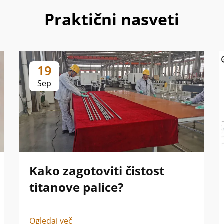
Praktični nasveti
19
Sep
Kako zagotoviti čistost
titanove palice?
Ogledaj več