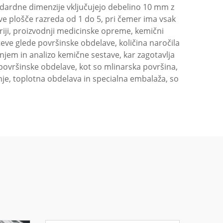
andardne dimenzije vključujejo debelino 10 mm z
ve plošče razreda od 1 do 5, pri čemer ima vsak
triji, proizvodnji medicinske opreme, kemični
teve glede površinske obdelave, količina naročila
anjem in analizo kemične sestave, kar zagotavlja
površinske obdelave, kot so mlinarska površina,
anje, toplotna obdelava in specialna embalaža, so