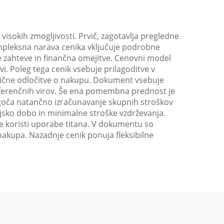
visokih zmogljivosti. Prvič, zagotavlja pregledne
mpleksna narava cenika vključuje podrobne
e zahteve in finančna omejitve. Cenovni model
i. Poleg tega cenik vsebuje prilagoditve v
gične odločitve o nakupu. Dokument vsebuje
eferenčnih virov. Še ena pomembna prednost je
ogoča natančno izračunavanje skupnih stroškov
jsko dobo in minimalne stroške vzdrževanja.
ke koristi uporabe titana. V dokumentu so
h nakupa. Nazadnje cenik ponuja fleksibilne