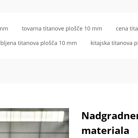
0 mm
tovarna titanove plošče 10 mm
cena ti
jubljena titanova plošča 10 mm
kitajska titanova
Nadgradnen
materiala