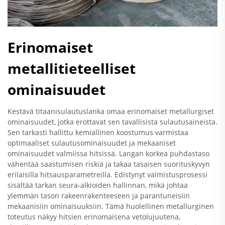
Erinomaiset
metallitieteelliset
ominaisuudet
Kestävä titaanisulautuslanka omaa erinomaiset metallurgiset
ominaisuudet, jotka erottavat sen tavallisista sulautusaineista.
Sen tarkasti hallittu kemiallinen koostumus varmistaa
optimaaliset sulautusominaisuudet ja mekaaniset
ominaisuudet valmiissa hitsissä. Langan korkea puhdastaso
vähentää saastumisen riskiä ja takaa tasaisen suorituskyvyn
erilaisilla hitsausparametreilla. Edistynyt valmistusprosessi
sisältää tarkan seura-alkioiden hallinnan, mikä johtaa
ylemmän tason rakeenrakenteeseen ja parantuneisiin
mekaanisiin ominaisuuksiin. Tämä huolellinen metallurginen
toteutus näkyy hitsien erinomaisena vetolujuutena,