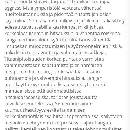
korroosionkestävyys tarjoaa pitkäaikaista suojaa
aggressiivisia ympäristöjä vastaan, vähentää
huoltokustannuksia ja pidentää hitsattujen osien
käyttöikää. Sen tasainen halkaisija ja sileä pintakäsittely
edesauttavat stabiilia kaaritehoa, mikä johtaa
korkealaatuisempiin hitsauksiin ja vähentää roiskeita.
Langan erinomainen syöttöominaisuus vähentää
lintupesän muodostumisen ja syöttöongelmien riskiä,
mikä lisää tuottavuutta ja vähentää seisokkeja.
Titaanipitoisuuden korkea puhtaus varmistaa
vähimmäistason saastumista ja erinomaisen
hitsipoolin hallinnan, jolloin saadaan aikaan
puhtaampia ja vahvempia hitsauksia. Langan
monikäyttöisyys mahdollistaa sen käytön sekä
manuaalisissa että automaattisissa
hitsausprosesseissa, tarjoten joustavuutta
sovellusmenetelmissä. Sen erinomainen
kuumuuskestävyys estää hajoamisen
korkealämpötilaisissa hitsausoperaatioissa, säilyttäen
hitsauksen eheyden koko prosessin ajan. Langan
hallittu kemiallinen koostumus takaa johdonmukaiset