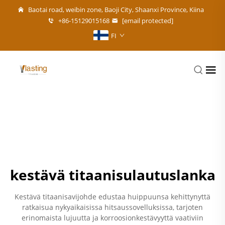
Baotai road, weibin zone, Baoji City, Shaanxi Province, Kiina
+86-15129015168
[email protected]
FI
kestävä titaanisulautuslanka
Kestävä titaanisavijohde edustaa huippuunsa kehittynyttä
ratkaisua nykyaikaisissa hitsaussovelluksissa, tarjoten
erinomaista lujuutta ja korroosionkestävyyttä vaativiin