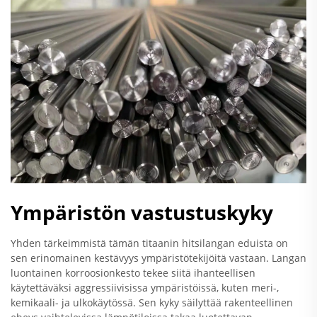
Ympäristön vastustuskyky
Yhden tärkeimmistä tämän titaanin hitsilangan eduista on
sen erinomainen kestävyys ympäristötekijöitä vastaan. Langan
luontainen korroosionkesto tekee siitä ihanteellisen
käytettäväksi aggressiivisissa ympäristöissä, kuten meri-,
kemikaali- ja ulkokäytössä. Sen kyky säilyttää rakenteellinen