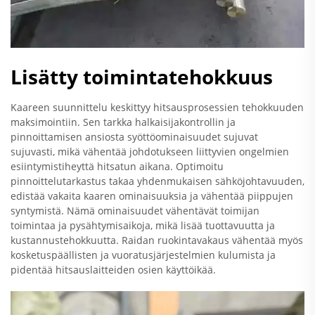
Lisätty toimintatehokkuus
Kaareen suunnittelu keskittyy hitsausprosessien tehokkuuden
maksimointiin. Sen tarkka halkaisijakontrollin ja
pinnoittamisen ansiosta syöttöominaisuudet sujuvat
sujuvasti, mikä vähentää johdotukseen liittyvien ongelmien
esiintymistiheyttä hitsatun aikana. Optimoitu
pinnoittelutarkastus takaa yhdenmukaisen sähköjohtavuuden,
edistää vakaita kaaren ominaisuuksia ja vähentää piippujen
syntymistä. Nämä ominaisuudet vähentävät toimijan
toimintaa ja pysähtymisaikoja, mikä lisää tuottavuutta ja
kustannustehokkuutta. Raidan ruokintavakaus vähentää myös
kosketuspäällisten ja vuoratusjärjestelmien kulumista ja
pidentää hitsauslaitteiden osien käyttöikää.