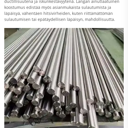
ductillisuutena ja iskunkestävyytenä. Langan ainutlaatuinen
koostumus edistää myös asianmukaista sulautumista ja
läpäisyä, vähentäen hitsivirheiden, kuten riittämättömän
sulautumisen tai epätäydellisen läpäisyn, mahdollisuutta.