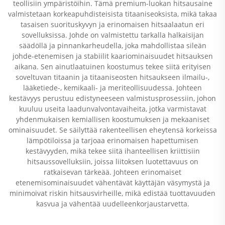
teollisiin ympäristöihin. Tämä premium-luokan hitsausaine
valmistetaan korkeapuhdisteisista titaaniseoksista, mikä takaa
tasaisen suorituskyvyn ja erinomaisen hitsaalaatun eri
sovelluksissa. Johde on valmistettu tarkalla halkaisijan
säädöllä ja pinnankarheudella, joka mahdollistaa sileän
johde-etenemisen ja stabiilit kaariominaisuudet hitsauksen
aikana. Sen ainutlaatuinen koostumus tekee siitä erityisen
soveltuvan titaanin ja titaaniseosten hitsaukseen ilmailu-,
lääketiede-, kemikaali- ja meriteollisuudessa. Johteen
kestävyys perustuu edistyneeseen valmistusprosessiin, johon
kuuluu useita laadunvalvontavaiheita, jotka varmistavat
yhdenmukaisen kemiallisen koostumuksen ja mekaaniset
ominaisuudet. Se säilyttää rakenteellisen eheytensä korkeissa
lämpötiloissa ja tarjoaa erinomaisen hapettumisen
kestävyyden, mikä tekee siitä ihanteellisen kriittisiin
hitsaussovelluksiin, joissa liitoksen luotettavuus on
ratkaisevan tärkeää. Johteen erinomaiset
etenemisominaisuudet vähentävät käyttäjän väsymystä ja
minimoivat riskin hitsausvirheille, mikä edistää tuottavuuden
kasvua ja vähentää uudelleenkorjaustarvetta.