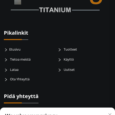
Pikalinkit
Etusivu
Tuotteet
Tietoa meistä
Käyttö
Lataa
Uutiset
Ota Yhteyttä
Pidä yhteyttä
Baotai road, weibin zone, Baoji City, Shaanxi Province, Kiina