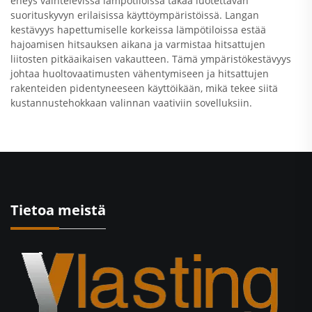
eheys vaihtelevissa lämpötiloissa takaa luotettavan
suorituskyvyn erilaisissa käyttöympäristöissä. Langan
kestävyys hapettumiselle korkeissa lämpötiloissa estää
hajoamisen hitsauksen aikana ja varmistaa hitsattujen
liitosten pitkäaikaisen vakautteen. Tämä ympäristökestävyys
johtaa huoltovaatimusten vähentymiseen ja hitsattujen
rakenteiden pidentyneeseen käyttöikään, mikä tekee siitä
kustannustehokkaan valinnan vaativiin sovelluksiin.
Tietoa meistä