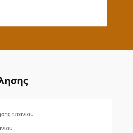
λλησης
σης τιτανίου
ανίου