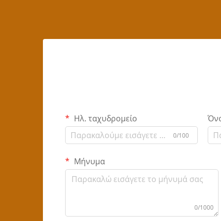
Ηλ. ταχυδρομείο
Όν
0/100
Μήνυμα
0/1000