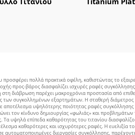
ύλλο Τιτανίου
Titanium Pla
υ προσφέρει πολλά πρακτικά οφέλη, καθιστώντας το εξαιρε
τοχής-προς-βάρος διασφαλίζει ισχυρές ραφές συγκόλλησης,
 στη διάβρωση παρέχει μακροχρόνια προστασία από επιθε
ής των συγκολλημένων εξαρτημάτων. Η σταθερή διάμετρος 
ε αποτέλεσμα υψηλότερης ποιότητας ραφές συγκόλλησης κ
ώνει τον κίνδυνο δημιουργίας «φωλιάς» και προβλημάτων
. Τα υψηλά επίπεδα καθαρότητας του τιτανίου διασφαλίζ
έλεσμα καθαρότερες και ισχυρότερες ραφές. Η ευελιξία το
 σε αυτοματοποιημένες διεργασίες συγκόλλησης, παρέχοντ