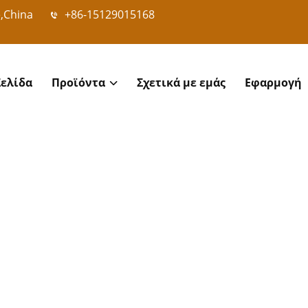
e,China
+86-15129015168
Σελίδα
Προϊόντα
Σχετικά με εμάς
Εφαρμογή