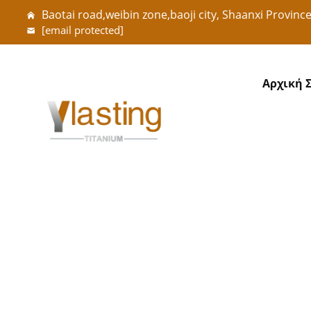
Baotai road,weibin zone,baoji city, Shaanxi Provinc
[email protected]
Αρχική 