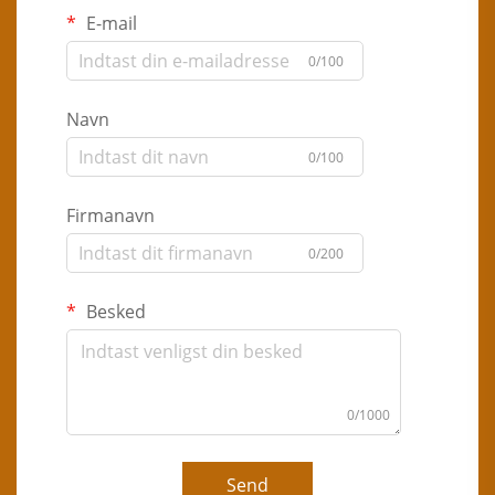
E-mail
0/100
Navn
0/100
Firmanavn
0/200
Besked
0/1000
Send