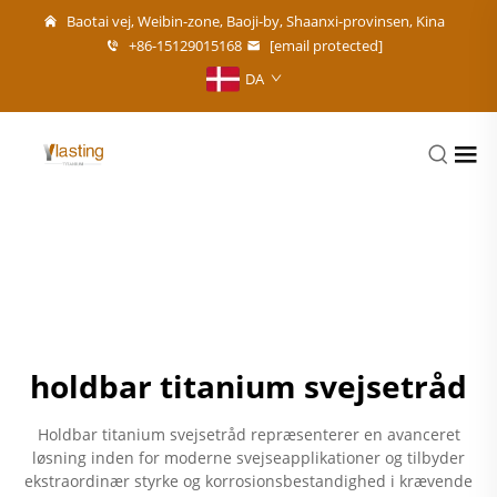
Baotai vej, Weibin-zone, Baoji-by, Shaanxi-provinsen, Kina
+86-15129015168
[email protected]
DA
holdbar titanium svejsetråd
Holdbar titanium svejsetråd repræsenterer en avanceret
løsning inden for moderne svejseapplikationer og tilbyder
ekstraordinær styrke og korrosionsbestandighed i krævende