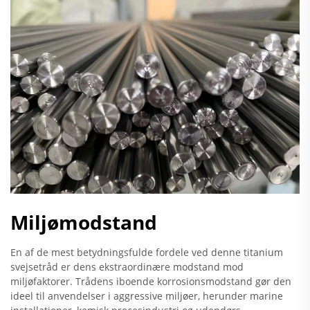
Miljømodstand
En af de mest betydningsfulde fordele ved denne titanium
svejsetråd er dens ekstraordinære modstand mod
miljøfaktorer. Trådens iboende korrosionsmodstand gør den
ideel til anvendelser i aggressive miljøer, herunder marine