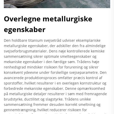
Overlegne metallurgiske
egenskaber
Den holdbare titanium svejsetråd udviser eksemplariske
metallurgiske egenskaber, der adskiller den fra almindelige
svejseforbrugsmaterialer. Dens nøje kontrollerede kemiske
sammensætning sikrer optimale smelteegenskaber og
mekaniske egenskaber i den færdige søm. Trådens høje
renhedsgrad mindsker risikoen for forurening og sikrer
konsekvent ydeevne under forskellige svejseparametre. Den
avancerede produktionsproces omfatter præcis kontrol af
sporstoffer, hvilket resulterer i en overlegen kornstruktur og
forbedrede mekaniske egenskaber. Denne opmærksomhed
på metallurgiske detaljer resulterer i søm med fremragende
brudstyrke, ductilitet og slagstyrke. Trådens unikke
sammensætning fremmer desuden korrekt smeltning og
gennemtrængning, hvilket reducerer risikoen for