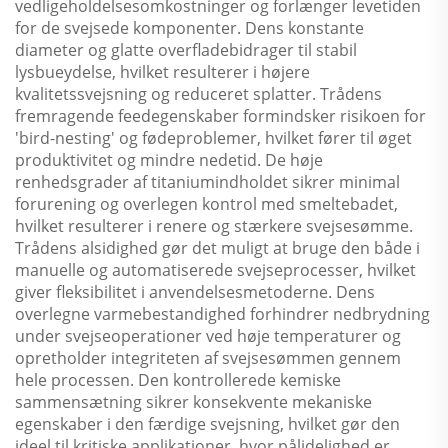
vedligeholdelsesomkostninger og forlænger levetiden
for de svejsede komponenter. Dens konstante
diameter og glatte overfladebidrager til stabil
lysbueydelse, hvilket resulterer i højere
kvalitetssvejsning og reduceret splatter. Trådens
fremragende feedegenskaber formindsker risikoen for
'bird-nesting' og fødeproblemer, hvilket fører til øget
produktivitet og mindre nedetid. De høje
renhedsgrader af titaniumindholdet sikrer minimal
forurening og overlegen kontrol med smeltebadet,
hvilket resulterer i renere og stærkere svejsesømme.
Trådens alsidighed gør det muligt at bruge den både i
manuelle og automatiserede svejseprocesser, hvilket
giver fleksibilitet i anvendelsesmetoderne. Dens
overlegne varmebestandighed forhindrer nedbrydning
under svejseoperationer ved høje temperaturer og
opretholder integriteten af ​​svejsesømmen gennem
hele processen. Den kontrollerede kemiske
sammensætning sikrer konsekvente mekaniske
egenskaber i den færdige svejsning, hvilket gør den
ideel til kritiske applikationer, hvor pålidelighed er