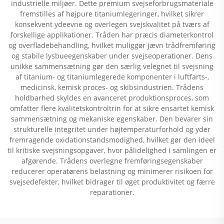
industrielle miljøer. Dette premium svejseforbrugsmateriale
fremstilles af højpure titaniumlegeringer, hvilket sikrer
konsekvent ydeevne og overlegen svejskvalitet på tværs af
forskellige applikationer. Tråden har præcis diameterkontrol
og overfladebehandling, hvilket muliggør jævn trådfremføring
og stabile lysbueegenskaber under svejseoperationer. Dens
unikke sammensætning gør den særlig velegnet til svejsning
af titanium- og titaniumlegerede komponenter i luftfarts-,
medicinsk, kemisk proces- og skibsindustrien. Trådens
holdbarhed skyldes en avanceret produktionsproces, som
omfatter flere kvalitetskontroltrin for at sikre ensartet kemisk
sammensætning og mekaniske egenskaber. Den bevarer sin
strukturelle integritet under højtemperaturforhold og yder
fremragende oxidationstandsmodighed, hvilket gør den ideel
til kritiske svejsningsopgaver, hvor pålidelighed i samlingen er
afgørende. Trådens overlegne fremføringsegenskaber
reducerer operatørens belastning og minimerer risikoen for
svejsedefekter, hvilket bidrager til øget produktivitet og færre
reparationer.