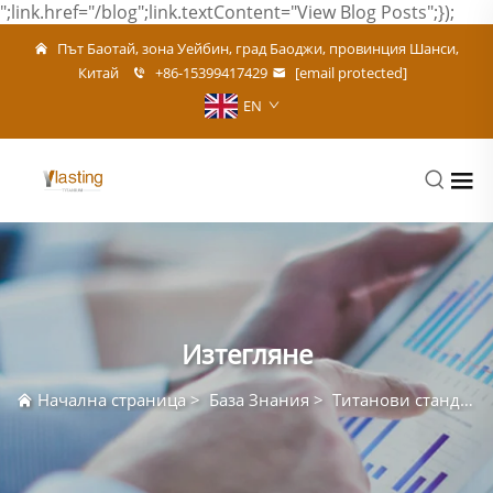
";link.href="/blog";link.textContent="View Blog Posts";});
Път Баотай, зона Уейбин, град Баоджи, провинция Шанси,
Китай
+86-15399417429
[email protected]
EN
Изтегляне
Начална страница
>
База Знания
>
Титанови стандарти